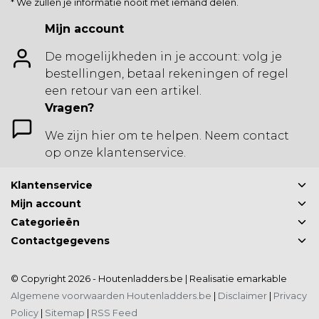
* We zullen je informatie nooit met iemand delen.
Mijn account
De mogelijkheden in je account: volg je
bestellingen, betaal rekeningen of regel
een retour van een artikel.
Vragen?
We zijn hier om te helpen. Neem contact
op onze klantenservice.
Klantenservice
Mijn account
Categorieën
Contactgegevens
© Copyright 2026 - Houtenladders.be | Realisatie
emarkable
Algemene voorwaarden Houtenladders.be
|
Disclaimer
|
Privacy
Policy
|
Sitemap
|
RSS Feed