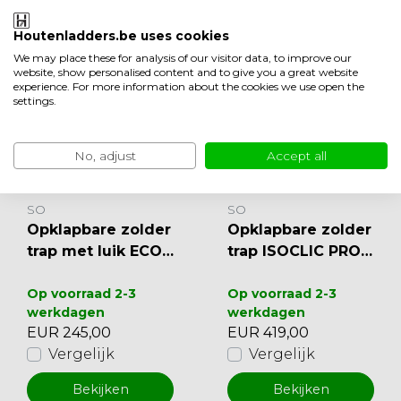
Minder weergeven
Ook leuk om te bekijken
Houtenladders.be uses cookies
We may place these for analysis of our visitor data, to improve our
website, show personalised content and to give you a great website
experience. For more information about the cookies we use open the
settings.
No, adjust
Accept all
SO
SO
Opklapbare zolder
Opklapbare zolder
trap met luik ECO
trap ISOCLIC PRO 5
WOOD 40
6
Op voorraad 2-3
Op voorraad 2-3
werkdagen
werkdagen
EUR 245,00
EUR 419,00
Vergelijk
Vergelijk
Bekijken
Bekijken