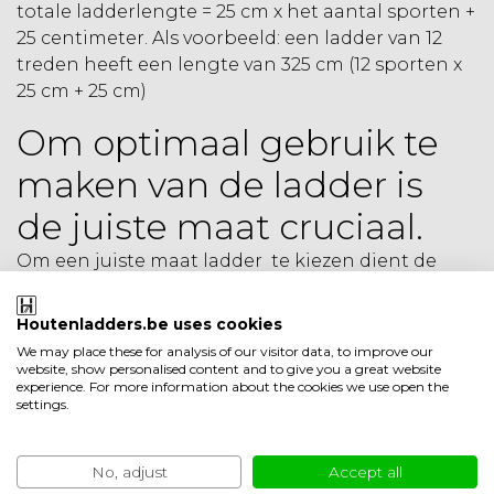
totale ladderlengte = 25 cm x het aantal sporten +
25 centimeter. Als voorbeeld: een ladder van 12
treden heeft een lengte van 325 cm (12 sporten x
25 cm + 25 cm)
Om optimaal gebruik te
maken van de ladder is
de juiste maat cruciaal.
Om een juiste maat ladder te kiezen dient de
loodrechte hoogte van de kast gemeten te
worden. De houten ladder is leverbaar tot een
Houtenladders.be uses cookies
hoogte van 425 cm. Het advies qua lengte is de
We may place these for analysis of our visitor data, to improve our
loodrechte hoogte + 25 centimeter aan te
website, show personalised content and to give you a great website
experience. For more information about the cookies we use open the
houden. Deze 25 centimeter extra wordt gebruikt
settings.
om de ladder boekenkast in de gewenste hoek te
plaatsen. Als voorbeeld: Stel dat de boekenkast
loodrecht 400 cm hoog is. De gewenste
No, adjust
Accept all