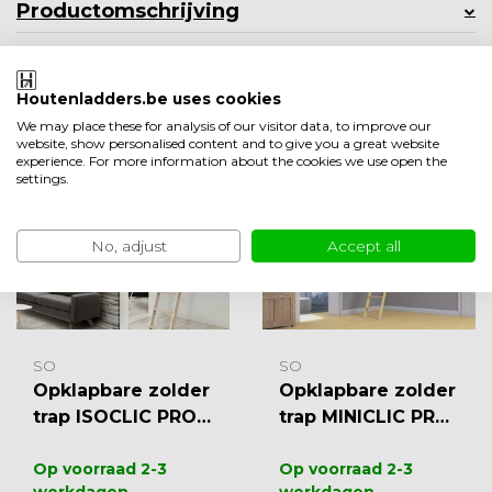
Productomschrijving
Product informatie
Houtenladders.be uses cookies
Minder weergeven
We may place these for analysis of our visitor data, to improve our
Ook leuk om te bekijken
website, show personalised content and to give you a great website
experience. For more information about the cookies we use open the
settings.
No, adjust
Accept all
SO
SO
Opklapbare zolder
Opklapbare zolder
trap ISOCLIC PRO 5
trap MINICLIC PRO
6
56 mm
Op voorraad 2-3
Op voorraad 2-3