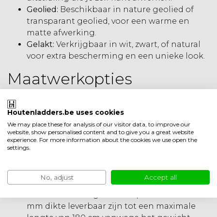
Geolied:
Beschikbaar in nature geolied of
transparant geolied, voor een warme en
matte afwerking.
Gelakt:
Verkrijgbaar in wit, zwart, of natural
voor extra bescherming en een unieke look.
Maatwerkopties
Onze zwevende wandplanken op maat zijn
verkrijgbaar in een breed scala aan afmetingen:
Houtenladders.be uses cookies
Lengte:
Van 40 cm tot 240 cm, met de
We may place these for analysis of our visitor data, to improve our
website, show personalised content and to give you a great website
mogelijkheid om de lengte te specificeren
experience. For more information about the cookies we use open the
op een halve centimeter nauwkeurig.
settings.
Diepte:
Standaard dieptematen van 15 cm, 20
cm, 25 cm en 30 cm.
No, adjust
Accept all
Dikte:
Beschikbaar in 32 mm of 40 mm dikte.
Houd er rekening mee dat planken van 40
mm dikte leverbaar zijn tot een maximale