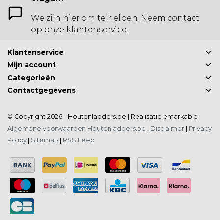
We zijn hier om te helpen. Neem contact
op onze klantenservice.
Klantenservice
Mijn account
Categorieën
Contactgegevens
© Copyright 2026 - Houtenladders.be | Realisatie
emarkable
Algemene voorwaarden Houtenladders.be
|
Disclaimer
|
Privacy
Policy
|
Sitemap
|
RSS Feed