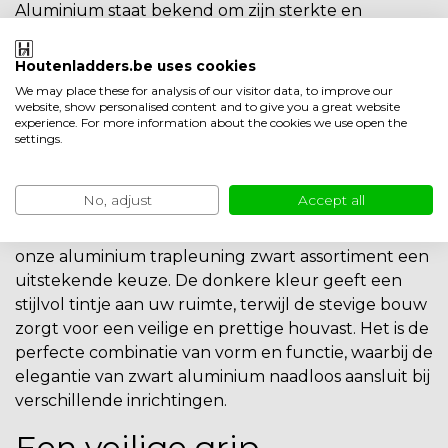
Aluminium staat bekend om zijn sterkte en
moderne uitstraling. Aluminium trapleuning is een
verstandige keuze voor iedereen die op zoek is naar
Houtenladders.be uses cookies
een onderhoudsvriendelijke, stijlvolle en duurzame
We may place these for analysis of our visitor data, to improve our
oplossing. Met een trendy look en tijdloos ontwerp
website, show personalised content and to give you a great website
experience. For more information about the cookies we use open the
passen aluminium trapleuningen moeiteloos in
settings.
zowel traditionele als moderne interieurs.
Elegantie in het zwart
No, adjust
Accept all
Voor de liefhebbers van een strakke uitstraling is
onze aluminium
trapleuning zwart
assortiment een
uitstekende keuze. De donkere kleur geeft een
stijlvol tintje aan uw ruimte, terwijl de stevige bouw
zorgt voor een veilige en prettige houvast. Het is de
perfecte combinatie van vorm en functie, waarbij de
elegantie van zwart aluminium naadloos aansluit bij
verschillende inrichtingen.
Een veilige grip