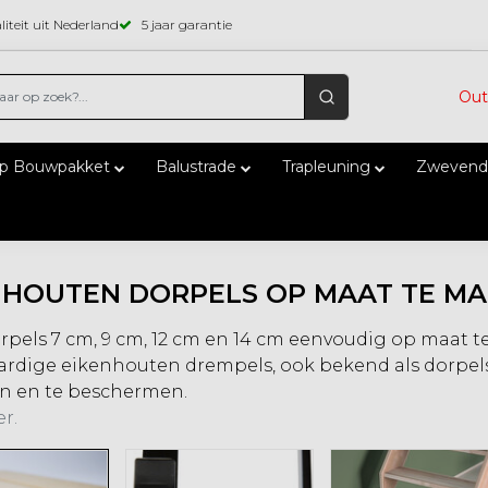
iteit uit Nederland
5 jaar garantie
Out
ap Bouwpakket
Balustrade
Trapleuning
Zwevend
NHOUTEN DORPELS OP MAAT TE M
rpels 7 cm, 9 cm, 12 cm en 14 cm eenvoudig op maat te
dige eikenhouten drempels, ook bekend als dorpels, 
en en te beschermen.
r.