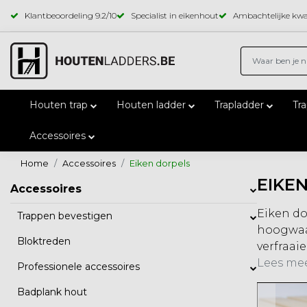
Klantbeoordeling
9.2
/10
Specialist in eikenhout
Ambachtelijke kwal
Houten trap
Houten ladder
Trapladder
Tr
Accessoires
Home
Accessoires
Eiken dorpels
EIKE
Accessoires
Eiken do
Trappen bevestigen
hoogwaar
Bloktreden
verfraai
Lees mee
Professionele accessoires
Badplank hout