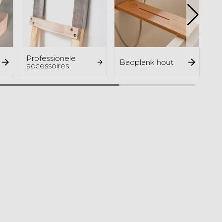
Professionele
Badplank hout
Ho
accessoires