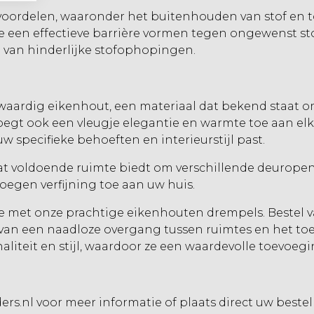
voordelen, waaronder het buitenhouden van stof en t
e een effectieve barrière vormen tegen ongewenst sto
ij van hinderlijke stofophopingen.
aardig eikenhout, een materiaal dat bekend staat o
 voegt ook een vleugje elegantie en warmte toe aan el
w specifieke behoeften en interieurstijl past.
at voldoende ruimte biedt om verschillende deuropeni
egen verfijning toe aan uw huis.
e met onze prachtige eikenhouten drempels. Bestel v
van een naadloze overgang tussen ruimtes en het to
teit en stijl, waardoor ze een waardevolle toevoeging
rs.nl
voor meer informatie of plaats direct uw bestel