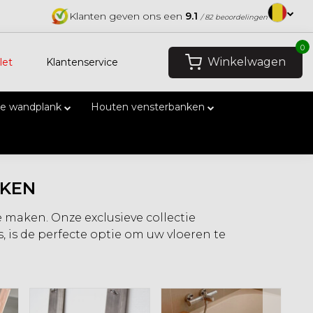
Klanten geven ons een
9.1
/ 82 beoordelingen
0
Winkelwagen
let
Klantenservice
e wandplank
Houten vensterbanken
AKEN
 maken. Onze exclusieve collectie
is de perfecte optie om uw vloeren te