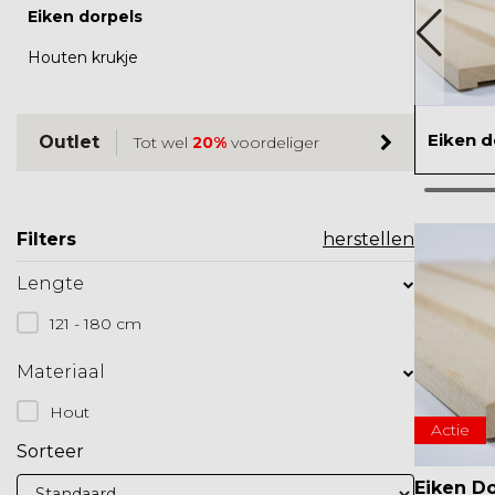
Eiken dorpels
Houten krukje
Eiken d
Outlet
Tot wel
20%
voordeliger
Filters
herstellen
Lengte
121 - 180 cm
Materiaal
Hout
Actie
Sorteer
Eiken D