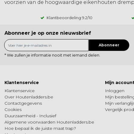
voorzien van de hoogwaardige eikenhouten drempel
Klantbeoordeling
9.2
/10
Abonneer je op onze nieuwsbrief
Abonneer
* We zullen je informatie nooit met iemand delen.
Klantenservice
Mijn accoun
Klantenservice
Inloggen
Over Houtenladders.be
Mijn bestelli
Contactgegevens
Mijn verlanglij
Cookies
Vergelijk pro
Duurzaamheid - Inclusief
Algemene voorwaarden Houtenladders.be
Hoe bepaal ik de juiste maat trap?