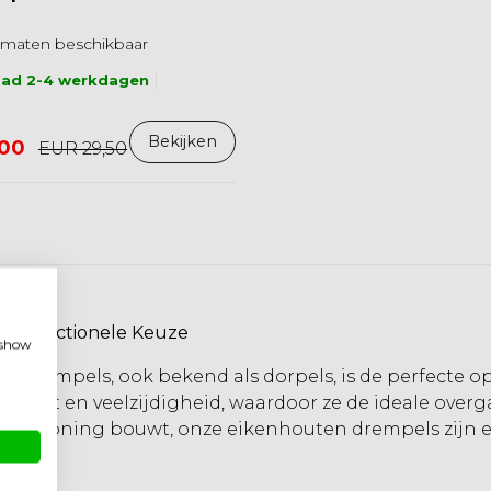
maten beschikbaar
aad 2-4 werkdagen
Bekijken
,00
EUR 29,50
en Functionele Keuze
, show
 drempels, ook bekend als dorpels, is de perfecte op
racht en veelzijdigheid, waardoor ze de ideale over
ieuwe woning bouwt, onze eikenhouten drempels zijn e