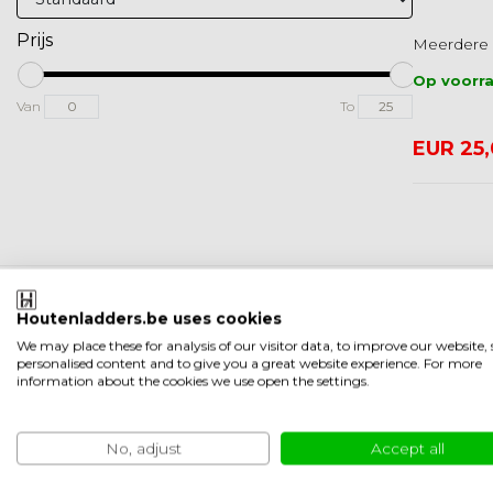
Prijs
Meerdere 
Op voorr
Van
To
EUR 25
Houtenladders.be uses cookies
Hoogwaardige Eikenhouten Drempels: Een Stijlvolle 
We may place these for analysis of our visitor data, to improve our website
personalised content and to give you a great website experience. For more
Onze exclusieve collectie hoogwaardige eikenhouten
information about the cookies we use open the settings.
Ze bieden duurzaamheid, esthetische aantrekkingsk
huis. Of u nu een renovatieproject plant of een n
No, adjust
Accept all
Perfecte Aansluiting op Uw Vloer