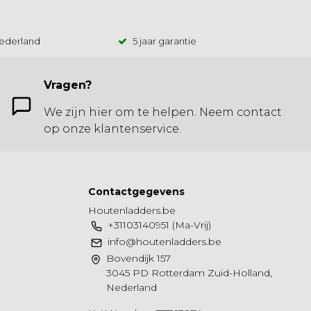
Nederland
5 jaar garantie
Vragen?
We zijn hier om te helpen. Neem contact
op onze klantenservice.
Contactgegevens
Houtenladders.be
+31103140951 (Ma-Vrij)
info@houtenladders.be
Bovendijk 157
3045 PD Rotterdam Zuid-Holland,
Nederland