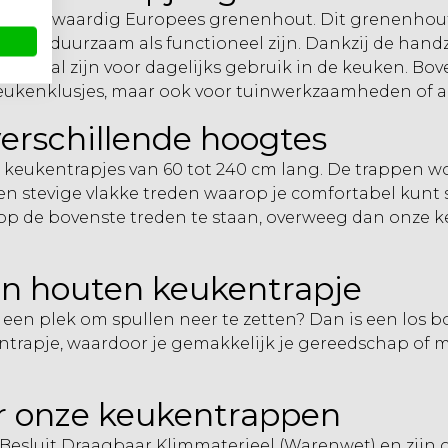
t hoogwaardig Europees grenenhout. Dit grenenhout 
zowel duurzaam als functioneel zijn. Dankzij de hand
ideaal zijn voor dagelijks gebruik in de keuken. Bove
 keukenklusjes, maar ook voor tuinwerkzaamheden of 
erschillende hoogtes
t keukentrapjes van 60 tot 240 cm lang. De trappen wo
 stevige vlakke treden waarop je comfortabel kunt s
 op de bovenste treden te staan, overweeg dan onze k
en houten keukentrapje
en plek om spullen neer te zetten? Dan is een los bo
trapje, waardoor je gemakkelijk je gereedschap of m
or onze keukentrappen
Besluit Draagbaar Klimmaterieel (Warenwet) en zijn g