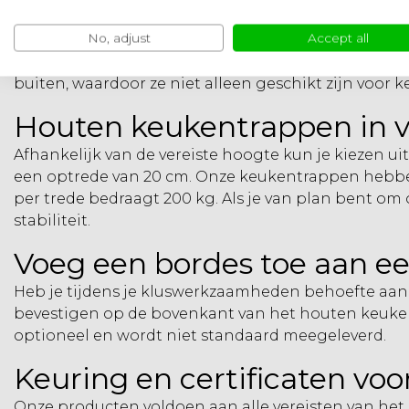
Onze houten keukentrapjes worden vervaardigd ui
No, adjust
Accept all
uitstekende stevigheid, waardoor onze trapladders 
keukentrapjes gemakkelijk te hanteren, waardoor ze 
buiten, waardoor ze niet alleen geschikt zijn voor
Houten keukentrappen in v
Afhankelijk van de vereiste hoogte kun je kiezen ui
een optrede van 20 cm. Onze keukentrappen hebben
per trede bedraagt 200 kg. Als je van plan bent om
stabiliteit.
Voeg een bordes toe aan e
Heb je tijdens je kluswerkzaamheden behoefte aan e
bevestigen op de bovenkant van het houten keuken
optioneel en wordt niet standaard meegeleverd.
Keuring en certificaten vo
Onze producten voldoen aan alle vereisten van het 