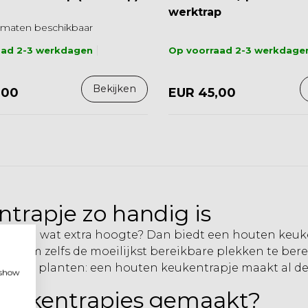
werktrap
maten beschikbaar
aad 2-3 werkdagen
Op voorraad 2-3 werkdage
Bekijken
,00
EUR 45,00
rapje zo handig is
efte aan wat extra hoogte? Dan biedt een houten keu
gte om zelfs de moeilijkst bereikbare plekken te bere
en van planten: een houten keukentrapje maakt al dez
, show
keukentrapjes gemaakt?