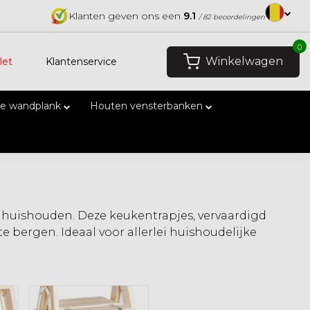
Klanten geven ons een
9.1
/ 82 beoordelingen
0
Winkelwagen
let
Klantenservice
e wandplank
Houten vensterbanken
 huishouden. Deze keukentrapjes, vervaardigd
te bergen. Ideaal voor allerlei huishoudelijke