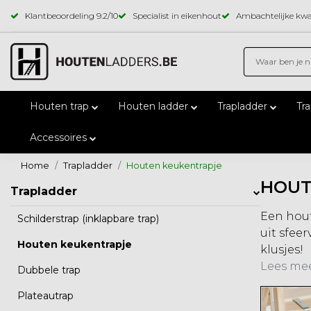
Klantbeoordeling
9.2
/10
Specialist in eikenhout
Ambachtelijke kwal
Houten trap
Houten ladder
Trapladder
Tr
Accessoires
Home
Trapladder
Houten keukentrapje
HOUT
Trapladder
Een hout
Schilderstrap (inklapbare trap)
uit sfee
Houten keukentrapje
klusjes!
Lees mee
Dubbele trap
Plateautrap