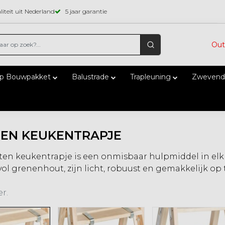
iteit uit Nederland
5 jaar garantie
Out
ap Bouwpakket
Balustrade
Trapleuning
Zwevend
EN KEUKENTRAPJE
en keukentrapje is een onmisbaar hulpmiddel in elk
rvol grenenhout, zijn licht, robuust en gemakkelijk op 
r.