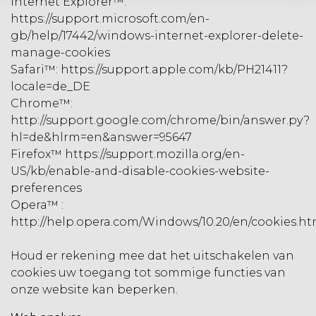
Internet Explorer™:
https://support.microsoft.com/en-
gb/help/17442/windows-internet-explorer-delete-
manage-cookies
Safari™: https://support.apple.com/kb/PH21411?
locale=de_DE
Chrome™:
http://support.google.com/chrome/bin/answer.py?
hl=de&hlrm=en&answer=95647
Firefox™ https://support.mozilla.org/en-
US/kb/enable-and-disable-cookies-website-
preferences
Opera™ :
http://help.opera.com/Windows/10.20/en/cookies.ht
Houd er rekening mee dat het uitschakelen van
cookies uw toegang tot sommige functies van
onze website kan beperken.