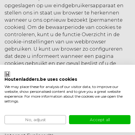
opgeslagen op uw eindgebruikersapparaat en
stellen ons in staat uw browser te herkennen
wanneer u ons opnieuw bezoekt (permanente
cookies). Om de bewaarperiode van cookies te
controleren, kunt u de functie Overzicht in de
cookie-instellingen van uw webbrowser
gebruiken. U kunt uw browser zo configureren
dat deze u informeert wanneer een pagina
cookies gebruikt en per geval beslist of u de
cookies op een bepaalde website of in het
algemeen accepteert of weigert. Elke browser
Houtenladders.be uses cookies
heeft een ander beleid voor het beheren van de
We may place these for analysis of our visitor data, to improve our
website, show personalised content and to give you a great website
cookie-instellingen. Het beleid van de browser
experience. For more information about the cookies we use open the
wordt beschreven in het Help-menu van elke
settings.
browser en legt uit hoe u uw cookie-instellingen
kunt wijzigen. Zie de onderstaande links voor
No, adjust
Accept all
meer informatie over het wijzigen van de
instellingen in uw browser: