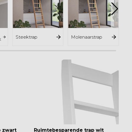
Steektrap
Molenaarstrap
Bi
k
 zwart
Ruimtebesparende trap wit