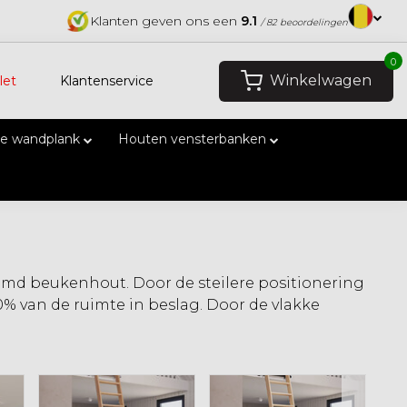
Klanten geven ons een
9.1
/ 82 beoordelingen
0
Winkelwagen
let
Klantenservice
e wandplank
Houten vensterbanken
omd beukenhout. Door de steilere positionering
 van de ruimte in beslag. Door de vlakke