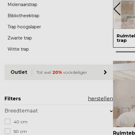
Molenaarstrap
Bibliotheektrap
Trap hoogslaper
Ruimte
Zwarte trap
trap
Witte trap
Outlet
Tot wel
20%
voordeliger
Filters
herstellen
Breedtemaat
40 cm
50 cm
Ruimteb