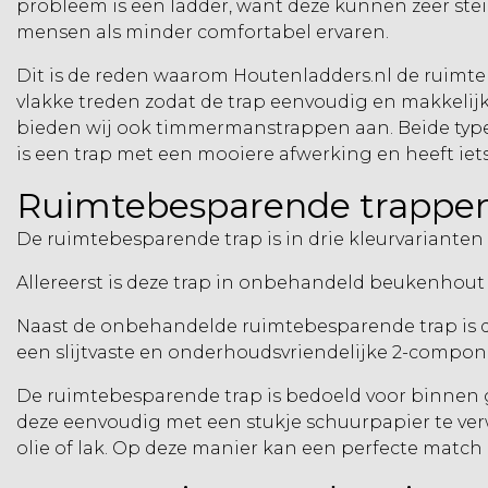
probleem is een
ladder,
want deze kunnen zeer steil
mensen als minder comfortabel ervaren.
Dit is de reden waarom Houtenladders.nl de ruimt
vlakke treden zodat de trap eenvoudig en makkelijk
bieden wij ook
timmermanstrappen
aan. Beide typ
is een trap met een mooiere afwerking en heeft iet
Ruimtebesparende trappen 
De ruimtebesparende trap is in drie kleurvarianten 
Allereerst is deze trap in onbehandeld beukenhout l
Naast de onbehandelde ruimtebesparende trap is de
een slijtvaste en onderhoudsvriendelijke 2-compon
De ruimtebesparende trap is bedoeld voor binnen ge
deze eenvoudig met een stukje schuurpapier te verw
olie of lak. Op deze manier kan een perfecte match