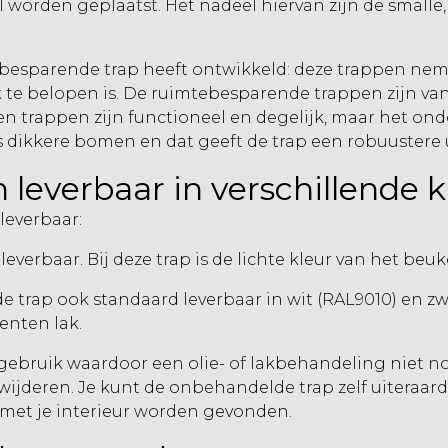
 worden geplaatst. Het nadeel hiervan zijn de smalle,
ebesparende trap heeft ontwikkeld: deze trappen ne
 te belopen is. De ruimtebesparende trappen zijn van 
en trappen zijn functioneel en degelijk, maar het on
s dikkere bomen en dat geeft de trap een robuustere u
leverbaar in
verschillende 
leverbaar:
everbaar. Bij deze trap is de lichte kleur van het be
 trap ook standaard leverbaar in wit (RAL9010) en z
enten lak.
bruik waardoor een olie- of lakbehandeling niet nodig
ijderen. Je kunt de onbehandelde trap zelf uiteraard
 met je interieur worden gevonden.