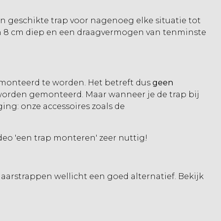
 geschikte trap voor nagenoeg elke situatie tot
an 8 cm diep en een draagvermogen van tenminste
emonteerd te worden. Het betreft dus
geen
orden gemonteerd. Maar wanneer je de trap bij
ging: onze
accessoires
zoals de
de
o '
een trap monteren
' z
eer nuttig!
aarstrappen
wellicht een goed alternatief. Bekijk