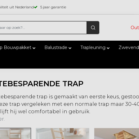
iteit uit Nederland
5 jaar garantie
Out
ap Bouwpakket
Balustrade
Trapleuning
Zwevend
TEBESPARENDE TRAP
ebesparende trap is gemaakt van eerste keus, gesto
ze trap vergeleken met een normale trap maar 30-40%
ijft hij wel comfortabel in gebruik.
r.