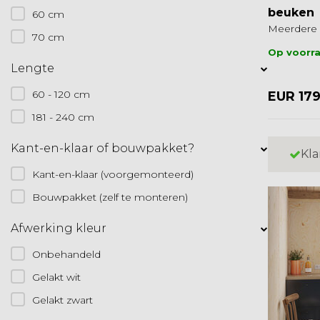
beuken
60 cm
Meerdere 
70 cm
Op voorr
Lengte
60 - 120 cm
EUR 17
181 - 240 cm
Kant-en-klaar of bouwpakket?
Kla
Kant-en-klaar (voorgemonteerd)
Bouwpakket (zelf te monteren)
Afwerking kleur
Onbehandeld
Gelakt wit
Gelakt zwart