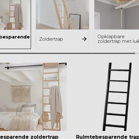
Opklapbare
besparende
Zoldertrap
zoldertrap met lui
esparende zoldertrap
Ruimtebesparende trap