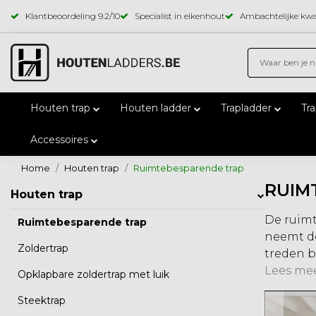
Klantbeoordeling
9.2
/10
Specialist in eikenhout
Ambachtelijke kwal
Houten trap
Houten ladder
Trapladder
Tr
Accessoires
Home
Houten trap
Ruimtebesparende trap
RUIM
Houten trap
De ruimt
Ruimtebesparende trap
neemt de
Zoldertrap
treden bl
Lees mee
Opklapbare zoldertrap met luik
Steektrap