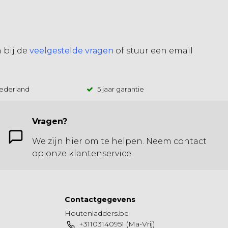
n bij de
veelgestelde vragen
of stuur een email
Nederland
5 jaar garantie
Vragen?
We zijn hier om te helpen. Neem contact
op onze klantenservice.
Contactgegevens
Houtenladders.be
+31103140951 (Ma-Vrij)