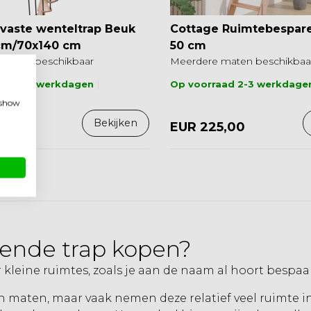
 vaste wenteltrap Beuk
Cottage Ruimtebespar
cm/70x140 cm
50 cm
maten beschikbaar
Meerdere maten beschikbaa
aad 2-3 werkdagen
Op voorraad 2-3 werkdage
, show
Bekijken
9,00
EUR 225,00
ende trap kopen?
kleine ruimtes, zoals je aan de naam al hoort bespaar
en maten, maar vaak nemen deze relatief veel ruimte i