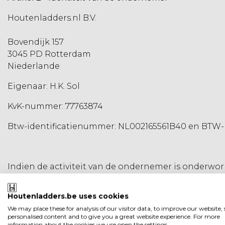
Houtenladders.nl B.V.
Bovendijk 157
3045 PD Rotterdam
Niederlande
Eigenaar: H.K. Sol
KvK-nummer: 77763874
Btw-identificatienummer: NL002165561B40 en BTW-
Indien de activiteit van de ondernemer is onderwor
gegevens over de toezichthoudende autoriteit.
Houtenladders.be uses cookies
We may place these for analysis of our visitor data, to improve our website
personalised content and to give you a great website experience. For more
information about the cookies we use open the settings.