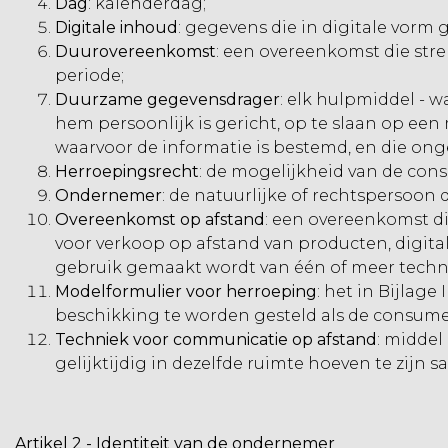
Dag
: kalenderdag;
Digitale inhoud
: gegevens die in digitale vorm
Duurovereenkomst
: een overeenkomst die str
periode;
Duurzame gegevensdrager
: elk hulpmiddel - 
hem persoonlijk is gericht, op te slaan op ee
waarvoor de informatie is bestemd, en die on
Herroepingsrecht
: de mogelijkheid van de con
Ondernemer
: de natuurlijke of rechtspersoon
Overeenkomst op afstand
: een overeenkomst d
voor verkoop op afstand van producten, digita
gebruik gemaakt wordt van één of meer techn
Modelformulier voor herroeping
: het in Bijlag
beschikking te worden gesteld als de consumen
Techniek voor communicatie op afstand
: midde
gelijktijdig in dezelfde ruimte hoeven te zij
Artikel 2 - Identiteit van de ondernemer