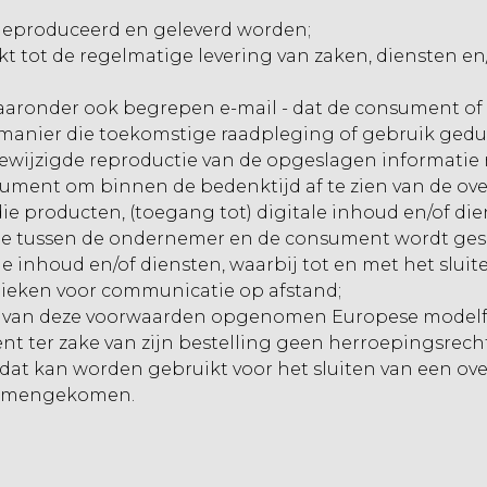
 geproduceerd en geleverd worden;
ekt tot de regelmatige levering van zaken, diensten 
waaronder ook begrepen e-mail - dat de consument of 
n manier die toekomstige raadpleging of gebruik ged
gewijzigde reproductie van de opgeslagen informatie
sument om binnen de bedenktijd af te zien van de ov
 die producten, (toegang tot) digitale inhoud en/of 
ie tussen de ondernemer en de consument wordt gesl
le inhoud en/of diensten, waarbij tot en met het slui
ieken voor communicatie op afstand;
e I van deze voorwaarden opgenomen Europese modelfor
t ter zake van zijn bestelling geen herroepingsrecht
l dat kan worden gebruikt voor het sluiten van een 
n samengekomen.