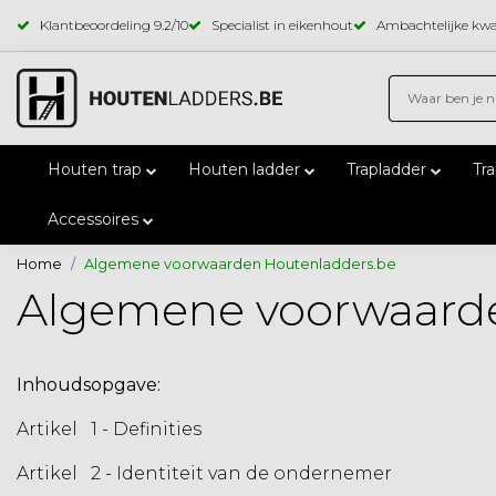
Klantbeoordeling
9.2
/10
Specialist in eikenhout
Ambachtelijke kwal
Houten trap
Houten ladder
Trapladder
Tr
Accessoires
Home
Algemene voorwaarden Houtenladders.be
Algemene voorwaarde
Inhoudsopgave:
Artikel 1 - Definities
Artikel 2 - Identiteit van de ondernemer