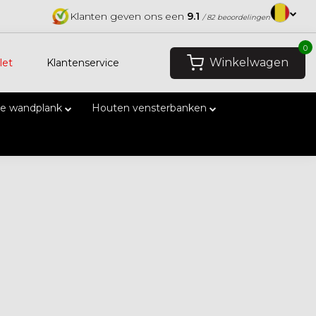
Klanten geven ons een
9.1
/ 82 beoordelingen
0
Winkelwagen
let
Klantenservice
e wandplank
Houten vensterbanken