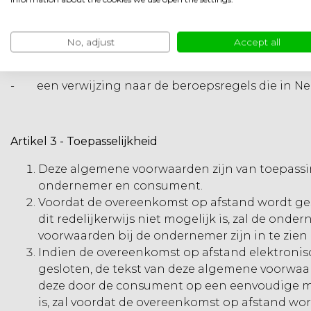
Indien de ondernemer een gereglementeerd beroep
- de beroepsvereniging of -organisatie waarbij hi
No, adjust
Accept all
- de beroepstitel, de plaats in de EU of de Euro
- een verwijzing naar de beroepsregels die in Ned
Artikel 3
-
Toepasselijkheid
Deze algemene voorwaarden zijn van toepassi
ondernemer en consument.
Voordat de overeenkomst op afstand wordt ge
dit redelijkerwijs niet mogelijk is, zal de o
voorwaarden bij de ondernemer zijn in te zie
Indien de overeenkomst op afstand elektronisc
gesloten, de tekst van deze algemene voorwaa
deze door de consument op een eenvoudige ma
is, zal voordat de overeenkomst op afstand 