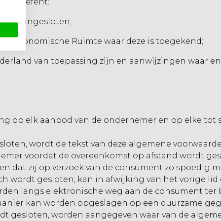
 uitoefent:
j is aangesloten;
pese Economische Ruimte waar deze is toegekend;
erland van toepassing zijn en aanwijzingen waar en 
ng op elk aanbod van de ondernemer en op elke tot
sloten, wordt de tekst van deze algemene voorwaard
ndernemer voordat de overeenkomst op afstand wordt g
n en dat zij op verzoek van de consument zo spoedig 
h wordt gesloten, kan in afwijking van het vorige li
rden langs elektronische weg aan de consument ter 
nier kan worden opgeslagen op een duurzame gegeven
wordt gesloten, worden aangegeven waar van de alge