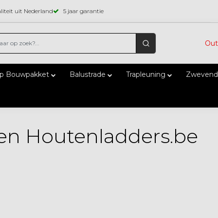
iteit uit Nederland
5 jaar garantie
Out
ap Bouwpakket
Balustrade
Trapleuning
Zwevend
n Houtenladders.be