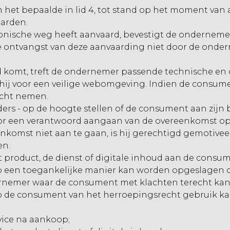
het bepaalde in lid 4, tot stand op het moment va
aarden.
nische weg heeft aanvaard, bevestigt de ondernemer
 ontvangst van deze aanvaarding niet door de onder
d komt, treft de ondernemer passende technische en 
 hij voor een veilige webomgeving. Indien de consum
acht nemen.
ers - op de hoogte stellen of de consument aan zijn 
 voor een verantwoord aangaan van de overeenkomst o
omst niet aan te gaan, is hij gerechtigd gemotiveer
en.
t product, de dienst of digitale inhoud aan de consum
op een toegankelijke manier kan worden opgeslagen
ernemer waar de consument met klachten terecht kan
 de consument van het herroepingsrecht gebruik kan
vice na aankoop;