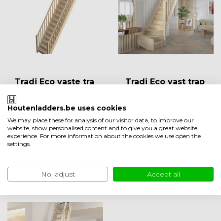
Tradi Eco vaste tra
Tradi Eco vast trap
p recht vuren - 80
kwartslag vuren -
cm
80 cm
Houtenladders.be uses cookies
Op bestelling Slechts 5-
Op voorraad 2-3
We may place these for analysis of our visitor data, to improve our
10 werkdagen
werkdagen
website, show personalised content and to give you a great website
experience. For more information about the cookies we use open the
EUR 625,00
EUR 869,00
settings.
Vergelijk
Vergelijk
Bekijken
Bekijken
No, adjust
Accept all