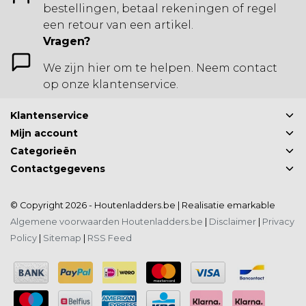
bestellingen, betaal rekeningen of regel
een retour van een artikel.
Vragen?
We zijn hier om te helpen. Neem contact
op onze klantenservice.
Klantenservice
Mijn account
Categorieën
Contactgegevens
© Copyright 2026 - Houtenladders.be | Realisatie
emarkable
Algemene voorwaarden Houtenladders.be
|
Disclaimer
|
Privacy
Policy
|
Sitemap
|
RSS Feed