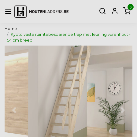
0
Home
Kyoto vaste ruimtebesparende trap met leuning vurenhout -
54 cm breed
Vorige
Volg