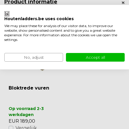
Product informatie
Minder weergeven
Houtenladders.be uses cookies
Ook leuk om te bekijken
We may place these for analysis of our visitor data, to improve our
website, show personalised content and to give you a great website
experience. For more information about the cookies we use open the
settings.
No, adjust
Accept all
Bloktrede vuren
Op voorraad 2-3
werkdagen
EUR 189,00
Vergelijk