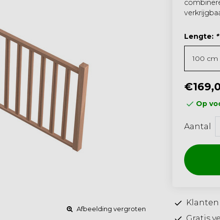
combinere
verkrijgbaa
Lengte:
*
€169,
Op voo
Aantal
Klanten
Afbeelding vergroten
Gratis v