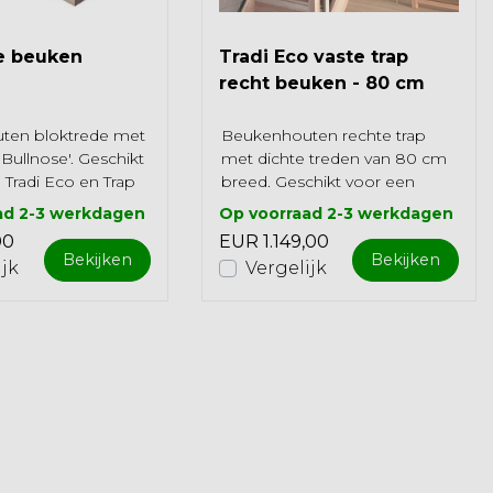
e beuken
Tradi Eco vaste trap
recht beuken - 80 cm
ten bloktrede met
Beukenhouten rechte trap
Bullnose'. Geschikt
met dichte treden van 80 cm
 Tradi Eco en Trap
breed. Geschikt voor een
 juiste
verdieping-tot-verdieping
ad 2-3 werkdagen
Op voorraad 2-3 werkdagen
te ...
hoogte van 280 c...
00
EUR 1.149,00
Bekijken
Bekijken
ijk
Vergelijk