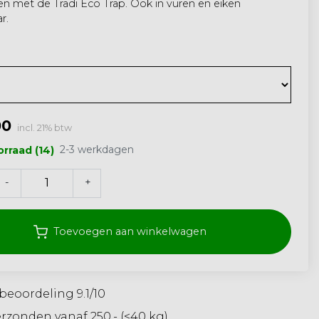
n met de Tradi Eco Trap. Ook in vuren en eiken
r.
00
incl. 21% btw
2-3 werkdagen
rraad (14)
-
+
Toevoegen aan winkelwagen
beoordeling 9.1/10
erzonden vanaf 250,- (<40 kg)