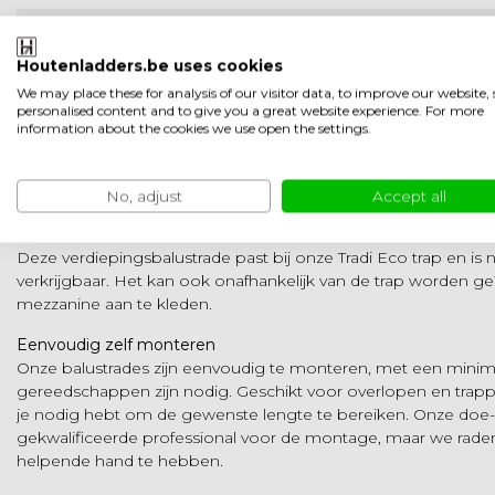
Bevestiging
Vloer
Houtenladders.be uses cookies
Afstand tussen spijlen
10,10 cm
We may place these for analysis of our visitor data, to improve our website
personalised content and to give you a great website experience. For more
information about the cookies we use open the settings.
Gebruik
Binnen
Productomschrijving
No, adjust
Accept all
Tradi Eco Beuken
Deze verdiepingsbalustrade past bij onze Tradi Eco trap en is
verkrijgbaar. Het kan ook onafhankelijk van de trap worden g
mezzanine aan te kleden.
Eenvoudig zelf monteren
Onze balustrades zijn eenvoudig te monteren, met een minim
gereedschappen zijn nodig. Geschikt voor overlopen en trapp
je nodig hebt om de gewenste lengte te bereiken. Onze doe-h
gekwalificeerde professional voor de montage, maar we raden 
helpende hand te hebben.