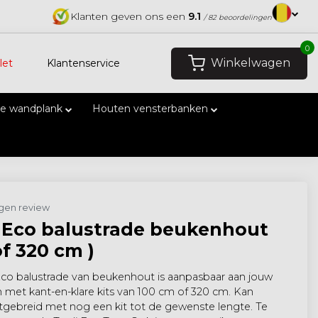
Klanten geven ons een
9.1
/ 82 beoordelingen
0
Winkelwagen
let
Klantenservice
e wandplank
Houten vensterbanken
eigen review
 Eco balustrade beukenhout
of 320 cm )
Eco balustrade van beukenhout is aanpasbaar aan jouw
 met kant-en-klare kits van 100 cm of 320 cm. Kan
tgebreid met nog een kit tot de gewenste lengte. Te