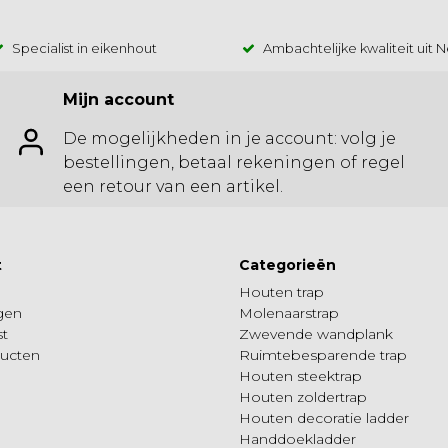
Specialist in eikenhout
Ambachtelijke kwaliteit uit 
Mijn account
De mogelijkheden in je account: volg je
bestellingen, betaal rekeningen of regel
een retour van een artikel.
t
Categorieën
Houten trap
ngen
Molenaarstrap
st
Zwevende wandplank
ducten
Ruimtebesparende trap
Houten steektrap
Houten zoldertrap
Houten decoratie ladder
Handdoekladder