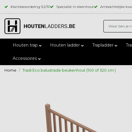
Klantbeoordeling
9.2
/10
Specialist in eikenhout
Ambachtelijke kwal
Houten trap
Houten ladder
Trapladder
Tr
Accessoires
Home
Tradi Eco balustrade beukenhout (100 of 320 cm )