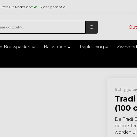
iteit uit Nederland
5 jaar garantie
Out
ap Bouwpakket
Balustrade
Trapleuning
Zwevend
Schrijf je 
Tradi
(100 
De Tradi 
behoeften
worden ui