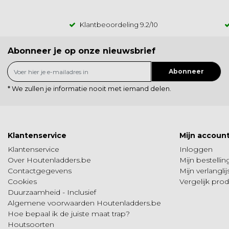
Klantbeoordeling
9.2
/10
Abonneer je op onze nieuwsbrief
Abonneer
* We zullen je informatie nooit met iemand delen.
Klantenservice
Mijn accoun
Klantenservice
Inloggen
Over Houtenladders.be
Mijn bestelli
Contactgegevens
Mijn verlanglij
Cookies
Vergelijk pro
Duurzaamheid - Inclusief
Algemene voorwaarden Houtenladders.be
Hoe bepaal ik de juiste maat trap?
Houtsoorten