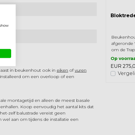
Bloktred
, show
Beukenhou
afgeronde '
om de Trap
Kyoto op de
Op voorra
hoogtemaat 
EUR 275,
 naast in beukenhout ook in
eiken
of
vuren
Vergel
eïnstalleerd om een overloop of een
ale montagetijd en alleen de meest basale
enhallen. Koop eenvoudig het aantal kits dat
et-zelf balustrade vereist geen
wel aan om tijdens de installatie een