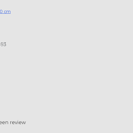
20 cm
493
 een review