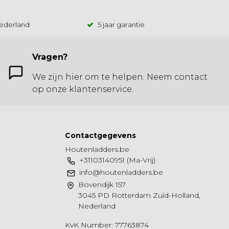
Nederland
5 jaar garantie
Vragen?
We zijn hier om te helpen. Neem contact
op onze klantenservice.
Contactgegevens
Houtenladders.be
+31103140951 (Ma-Vrij)
info@houtenladders.be
Bovendijk 157
3045 PD Rotterdam Zuid-Holland,
Nederland
KvK Number: 77763874