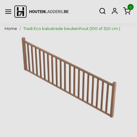
0
Home
Tradi Eco balustrade beukenhout (100 of 320 cm )
Vorige
Volg