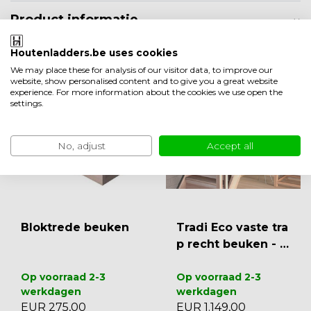
Product informatie
Houtenladders.be uses cookies
Minder weergeven
We may place these for analysis of our visitor data, to improve our
Ook leuk om te bekijken
website, show personalised content and to give you a great website
experience. For more information about the cookies we use open the
settings.
No, adjust
Accept all
Bloktrede beuken
Tradi Eco vaste tra
p recht beuken - 8
0 cm
Op voorraad 2-3
Op voorraad 2-3
werkdagen
werkdagen
EUR 275,00
EUR 1.149,00