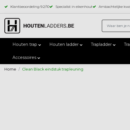
Klantbeoordeling
9.2
/10
Specialist in eikenhout
Ambachtelijke kwal
Houten trap
Houten ladder
Trapladder
Tr
Accessoires
Home
Clean Black eindstuk trapleuning