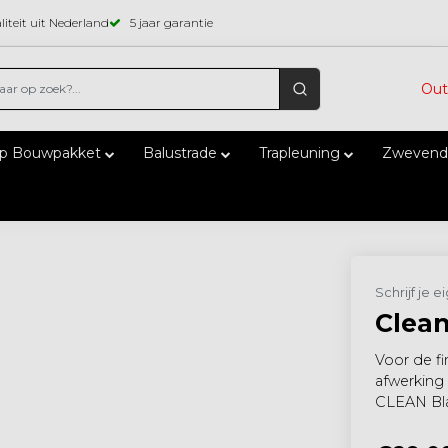
iteit uit Nederland
5 jaar garantie
Out
ap Bouwpakket
Balustrade
Trapleuning
Zwevend
Schrijf je 
Clean
Voor de fi
afwerking
CLEAN Blac