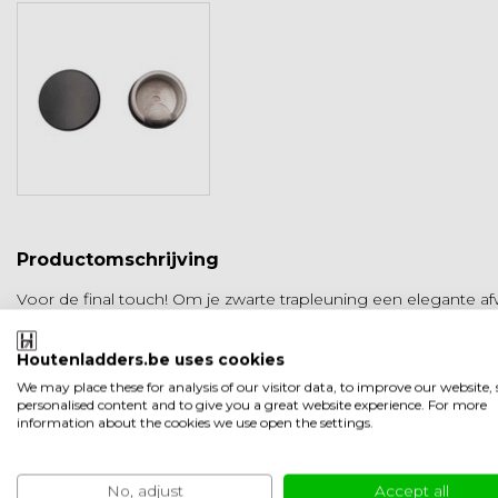
Productomschrijving
Voor de final touch! Om je zwarte trapleuning een elegante 
nodig voor de CLEAN Black handrail. Er zitten 2 stuks in een v
Houtenladders.be uses cookies
Is onderdeel van de CLEAN Black serie.
We may place these for analysis of our visitor data, to improve our website
personalised content and to give you a great website experience. For more
Product informatie
information about the cookies we use open the settings.
Artikelcode
CBSOES
SKU
CBSOES
EAN
8721201509
No, adjust
Accept all