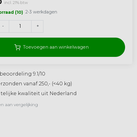
0
incl. 21% btw
2-3 werkdagen
rraad (10)
-
+
Toevoegen aan winkelwagen
beoordeling 9.1/10
erzonden vanaf 250,- (<40 kg)
elijke kwaliteit uit Nederland
 aan vergelijking