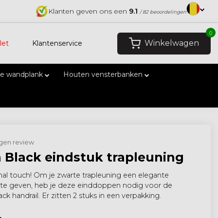
Klanten geven ons een
9.1
/ 82 beoordelingen
0
Winkelwagen
let
Klantenservice
e wandplank
Houten vensterbanken
eigen review
 Black eindstuk trapleuning
nal touch! Om je zwarte trapleuning een elegante
 te geven, heb je deze einddoppen nodig voor de
k handrail. Er zitten 2 stuks in een verpakking.