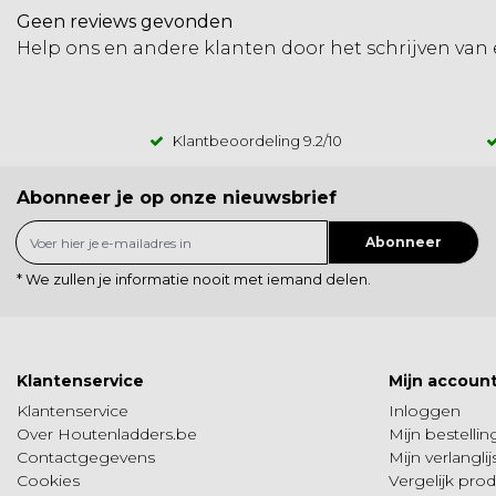
Geen reviews gevonden
Help ons en andere klanten door het schrijven van
Klantbeoordeling
9.2
/10
Abonneer je op onze nieuwsbrief
Abonneer
* We zullen je informatie nooit met iemand delen.
Klantenservice
Mijn accoun
Klantenservice
Inloggen
Over Houtenladders.be
Mijn bestelli
Contactgegevens
Mijn verlanglij
Cookies
Vergelijk pro