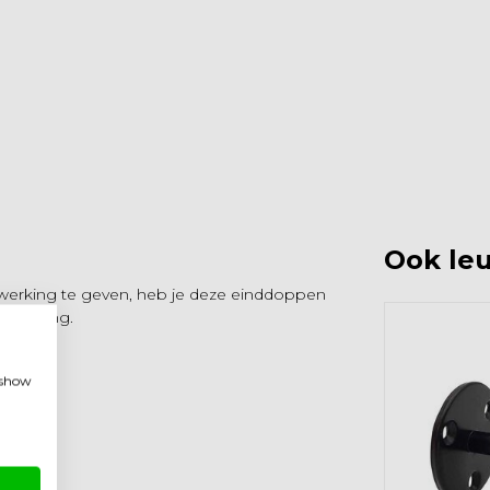
Ook leu
afwerking te geven, heb je deze einddoppen
erpakking.
, show
667