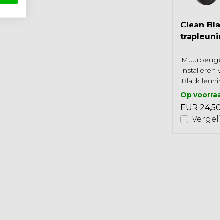
Clean Black balustrade
Clean Bl
set
trapleun
K
Zwart aluminium. Deze
Muurbeugel
ek
moderne balustradekit CLEAN
installere
t
BLACK is gemaakt van
Black leun
aluminium en is
gen
Op voorraad 2-3 werkdagen
Geschikt v
weerbestendig, geschikt voor
Op voorra
EUR 369,00
buitengebr
zowe...
EUR 24,5
en
Bekijken
Vergelijk
Vergel