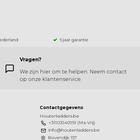
Nederland
5 jaar garantie
Vragen?
We zijn hier om te helpen. Neem contact
op onze klantenservice.
Contactgegevens
Houtenladders.be
+31103140951 (Ma-Vrij)
info@houtenladders.be
Bovendijk 157