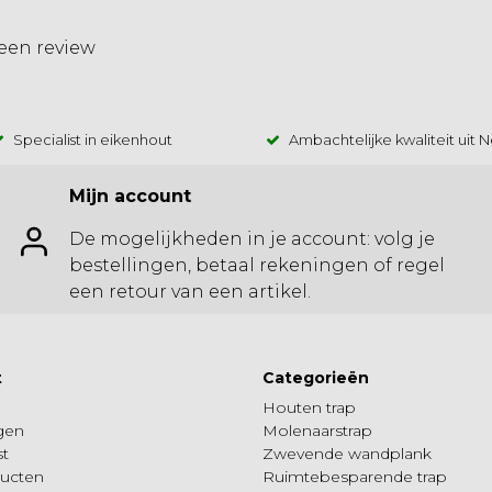
 een review
Specialist in eikenhout
Ambachtelijke kwaliteit uit 
Mijn account
De mogelijkheden in je account: volg je
bestellingen, betaal rekeningen of regel
een retour van een artikel.
t
Categorieën
Houten trap
ngen
Molenaarstrap
st
Zwevende wandplank
ducten
Ruimtebesparende trap