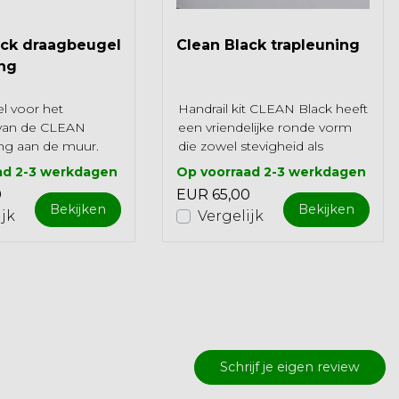
ack draagbeugel
Clean Black trapleuning
ing
 voor het
Handrail kit CLEAN Black heeft
n van de CLEAN
een vriendelijke ronde vorm
ing aan de muur.
die zowel stevigheid als
oor binnen- en
comfort biedt. Deze handrail
ad 2-3 werkdagen
Op voorraad 2-3 werkdagen
uik. De beuge...
helpt d...
0
EUR 65,00
Bekijken
Bekijken
ijk
Vergelijk
Schrijf je eigen review