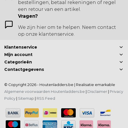
bestellingen, betaal rekeningen of regel
een retour van een artikel.
Vragen?
We zijn hier om te helpen. Neem contact
op onze klantenservice.
Klantenservice
Mijn account
Categorieën
Contactgegevens
© Copyright 2026 - Houtenladders.be | Realisatie
emarkable
Algemene voorwaarden Houtenladders.be
|
Disclaimer
|
Privacy
Policy
|
Sitemap
|
RSS Feed