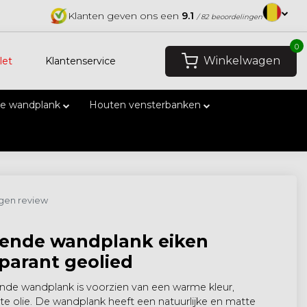
Klanten geven ons een
9.1
/ 82 beoordelingen
0
Winkelwagen
let
Klantenservice
e wandplank
Houten vensterbanken
eigen review
ende wandplank eiken
parant geolied
de wandplank is voorzien van een warme kleur,
te olie. De wandplank heeft een natuurlijke en matte