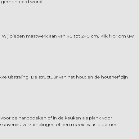
r gemonteerd wordt.
t. Wij bieden maatwerk aan van 40 tot 240 cm. Klik
hier
om uw
 uitstraling. De structuur van het hout en de houtnerf zijn
oor de handdoeken of in de keuken als plank voor
s souvenirs, verzamelingen of een mooie vaas bloemen.