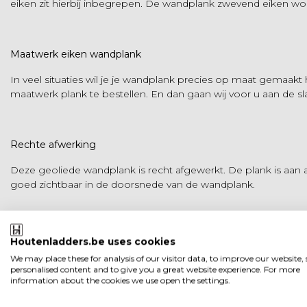
eiken zit hierbij inbegrepen. De wandplank zwevend eiken w
Maatwerk eiken wandplank
In veel situaties wil je je wandplank precies op maat gemaakt
maatwerk plank te bestellen. En dan gaan wij voor u aan de sl
Rechte afwerking
Deze geoliede wandplank is recht afgewerkt. De plank is aan a
goed zichtbaar in de doorsnede van de wandplank.
Functie
Houtenladders.be uses cookies
We may place these for analysis of our visitor data, to improve our website
Een zwevende wandplank kan worden gebruikt met het oog op
personalised content and to give you a great website experience. For more
specerijen of andere kookattributen. Ook kan een zwevende 
information about the cookies we use open the settings.