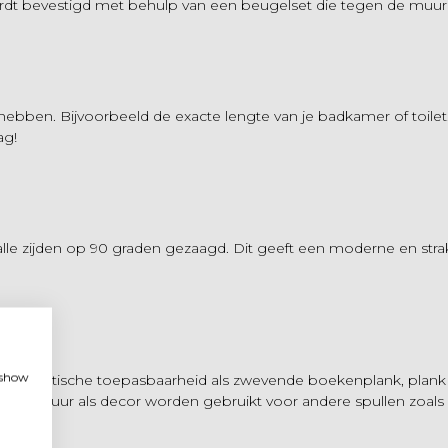
ordt bevestigd met behulp van een beugelset die tegen de muu
 hebben. Bijvoorbeeld de exacte lengte van je badkamer of toile
ag!
lle zijden op 90 graden gezaagd. Dit geeft een moderne en strakke
, show
 praktische toepasbaarheid als zwevende boekenplank, plank v
plank muur als decor worden gebruikt voor andere spullen zoal