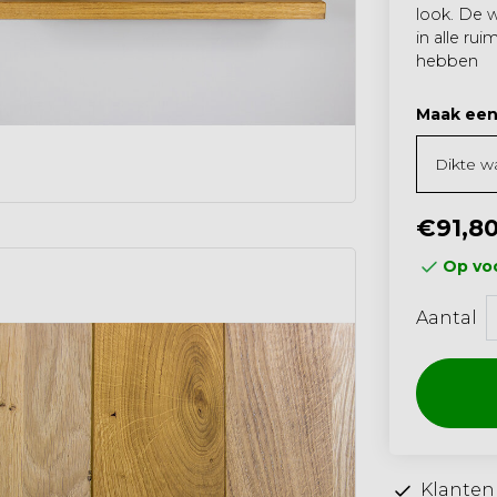
look. De w
in alle ru
hebben
Maak een
€91,8
Op voo
Aantal
Klanten