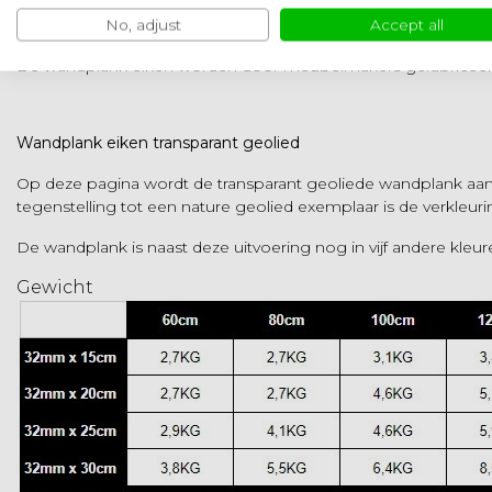
Houtstructuur
No, adjust
Accept all
De wandplank eiken worden door meubelmakers gefabriceerd v
Wandplank eiken transparant geolied
Op deze pagina wordt de transparant geoliede wandplank aange
tegenstelling tot een nature geolied exemplaar is de verkleur
De wandplank is naast deze uitvoering nog in vijf andere kleur
Gewicht