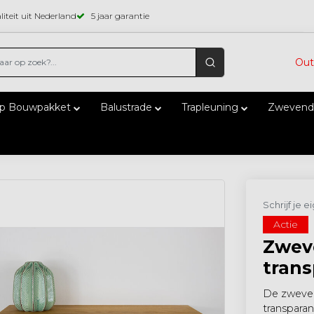
iteit uit Nederland
5 jaar garantie
Out
ap Bouwpakket
Balustrade
Trapleuning
Zwevend
Schrijf je 
Actie
Zwev
trans
De zweven
transparan