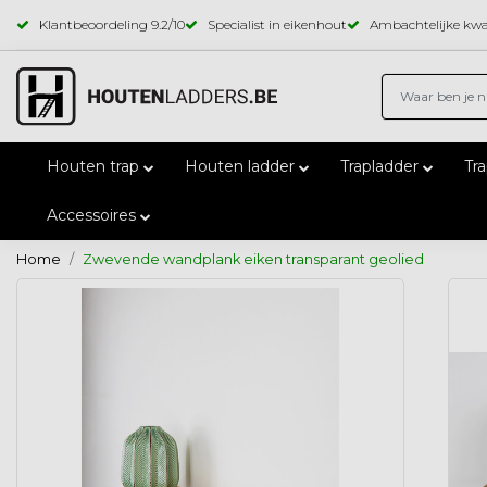
Klantbeoordeling
9.2
/10
Specialist in eikenhout
Ambachtelijke kwal
Houten trap
Houten ladder
Trapladder
Tr
Accessoires
Home
Zwevende wandplank eiken transparant geolied