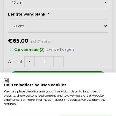
Lengte wandplank:
*
€65,00
incl. 21% btw
2-4 werkdagen
Op voorraad (2)
-
+
Aantal
Toevoegen aan winkelwagen
Houtenladders.be uses cookies
We may place these for analysis of our visitor data, to improve our
website, show personalised content and to give you a great website
Klantenbeoordeling 9.1/10
experience. For more information about the cookies we use open the
settings.
Gratis verzonden vanaf 250,- (<40 kg)