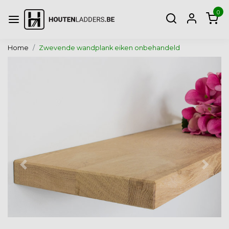
0
Home
Zwevende wandplank eiken onbehandeld
Vorige
Volg