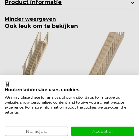
Product informatie
Minder weergeven
Ook leuk om te bekijken
Houtenladders.be uses cookies
Tradi Eco vaste tra
Tradi Eco vuren ex
We may place these for analysis of our visitor data, to improve our
p recht vuren - 80
tra leuning
website, show personalised content and to give you a great website
experience. For more information about the cookies we use open the
cm
settings.
Op bestelling Slechts 5-
Op voorraad 2-3
10 werkdagen
werkdagen
EUR 625,00
EUR 265,00
No, adjust
Accept all
Vergelijk
Vergelijk