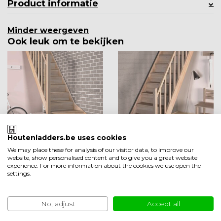
Product informatie
Minder weergeven
Ook leuk om te bekijken
Houtenladders.be uses cookies
We may place these for analysis of our visitor data, to improve our
Tradi Eco vast trap
Tradi Eco trap eike
website, show personalised content and to give you a great website
kwartslag eiken -
n met leuning - 80
experience. For more information about the cookies we use open the
settings.
80 cm
cm
Op voorraad 2-3
Op voorraad 2-3
werkdagen
werkdagen
No, adjust
Accept all
EUR 1.815,00
EUR 1.395,00
Vergelijk
Vergelijk