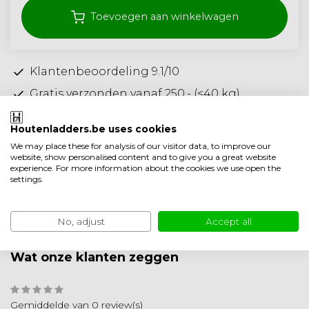
Toevoegen aan winkelwagen
Klantenbeoordeling 9.1/10
Gratis verzonden vanaf 250,- (<40 kg)
Ambachtelijke kwaliteit uit Nederland
Houtenladders.be uses cookies
Toevoegen aan vergelijking
We may place these for analysis of our visitor data, to improve our
website, show personalised content and to give you a great website
Productomschrijving
experience. For more information about the cookies we use open the
settings.
Product informatie
No, adjust
Accept all
Minder weergeven
Wat onze klanten zeggen
Gemiddelde van 0 review(s)