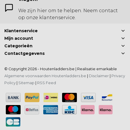
We zijn hier om te helpen. Neem contact
op onze klantenservice.
Klantenservice
Mijn account
Categorieën
Contactgegevens
© Copyright 2026 - Houtenladders.be | Realisatie
emarkable
Algemene voorwaarden Houtenladders.be
|
Disclaimer
|
Privacy
Policy
|
Sitemap
|
RSS Feed