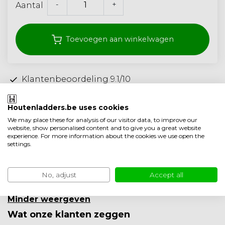
-
+
Aantal
Toevoegen aan winkelwagen
Klantenbeoordeling 9.1/10
Gratis verzonden vanaf 250,- (<40 kg)
Houtenladders.be uses cookies
Ambachtelijke kwaliteit uit Nederland
We may place these for analysis of our visitor data, to improve our
website, show personalised content and to give you a great website
Toevoegen aan vergelijking
experience. For more information about the cookies we use open the
settings.
Productomschrijving
Product informatie
No, adjust
Accept all
Minder weergeven
Wat onze klanten zeggen