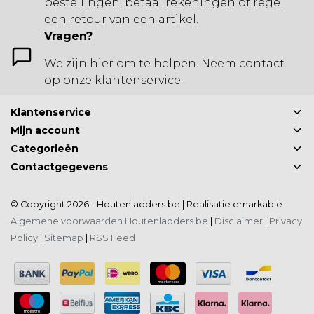
bestellingen, betaal rekeningen of regel
een retour van een artikel.
Vragen?
We zijn hier om te helpen. Neem contact
op onze klantenservice.
Klantenservice
Mijn account
Categorieën
Contactgegevens
© Copyright 2026 - Houtenladders.be | Realisatie
emarkable
Algemene voorwaarden Houtenladders.be
|
Disclaimer
|
Privacy
Policy
|
Sitemap
|
RSS Feed