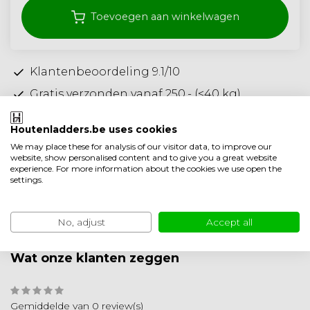
Toevoegen aan winkelwagen
Klantenbeoordeling 9.1/10
Gratis verzonden vanaf 250,- (<40 kg)
Ambachtelijke kwaliteit uit Nederland
Houtenladders.be uses cookies
Toevoegen aan vergelijking
We may place these for analysis of our visitor data, to improve our
website, show personalised content and to give you a great website
Productomschrijving
experience. For more information about the cookies we use open the
settings.
Product informatie
No, adjust
Accept all
Minder weergeven
Wat onze klanten zeggen
Gemiddelde van 0 review(s)