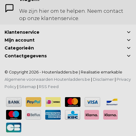
We zijn hier om te helpen. Neem contact
op onze klantenservice.
Klantenservice
Mijn account
Categorieën
Contactgegevens
© Copyright 2026 - Houtenladders.be | Realisatie
emarkable
Algemene voorwaarden Houtenladders.be
|
Disclaimer
|
Privacy
Policy
|
Sitemap
|
RSS Feed