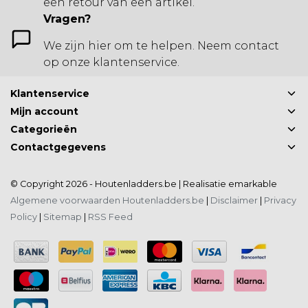
een retour van een artikel.
Vragen?
We zijn hier om te helpen. Neem contact
op onze klantenservice.
Klantenservice
Mijn account
Categorieën
Contactgegevens
© Copyright 2026 - Houtenladders.be | Realisatie
emarkable
Algemene voorwaarden Houtenladders.be
|
Disclaimer
|
Privacy
Policy
|
Sitemap
|
RSS Feed