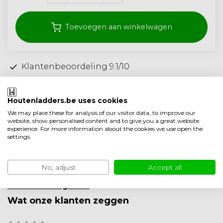
Toevoegen aan winkelwagen
Klantenbeoordeling 9.1/10
Gratis verzonden vanaf 250,- (<40 kg)
Ambachtelijke kwaliteit uit Nederland
Houtenladders.be uses cookies
We may place these for analysis of our visitor data, to improve our
Toevoegen aan vergelijking
website, show personalised content and to give you a great website
experience. For more information about the cookies we use open the
Productomschrijving
settings.
Product informatie
No, adjust
Accept all
Minder weergeven
Wat onze klanten zeggen