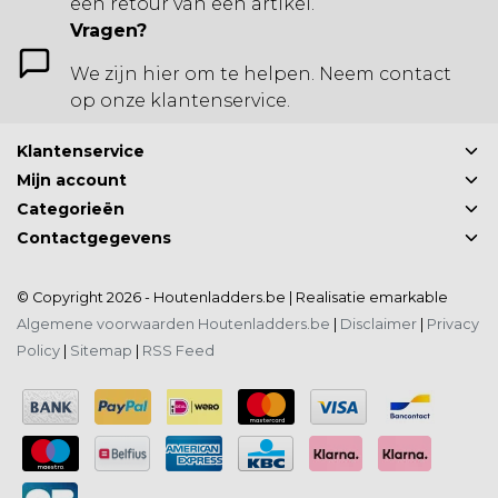
een retour van een artikel.
Vragen?
We zijn hier om te helpen. Neem contact
op onze klantenservice.
Klantenservice
Mijn account
Categorieën
Contactgegevens
© Copyright 2026 - Houtenladders.be | Realisatie
emarkable
Algemene voorwaarden Houtenladders.be
|
Disclaimer
|
Privacy
Policy
|
Sitemap
|
RSS Feed