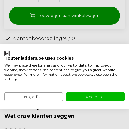
Toevoegen aan winkelwagen
Klantenbeoordeling 9.1/10
Gratis verzonden vanaf 250,- (<40 kg)
Ambachtelijke kwaliteit uit Nederland
Houtenladders.be uses cookies
We may place these for analysis of our visitor data, to improve our
Toevoegen aan vergelijking
website, show personalised content and to give you a great website
experience. For more information about the cookies we use open the
Productomschrijving
settings.
Product informatie
No, adjust
Accept all
Minder weergeven
Wat onze klanten zeggen