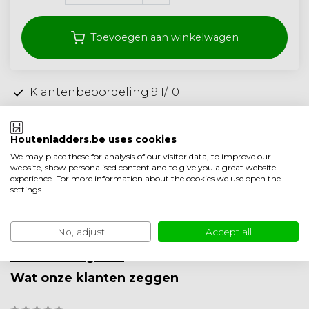
Toevoegen aan winkelwagen
Klantenbeoordeling 9.1/10
Gratis verzonden vanaf 250,- (<40 kg)
Ambachtelijke kwaliteit uit Nederland
Houtenladders.be uses cookies
We may place these for analysis of our visitor data, to improve our
Toevoegen aan vergelijking
website, show personalised content and to give you a great website
experience. For more information about the cookies we use open the
Productomschrijving
settings.
Product informatie
No, adjust
Accept all
Minder weergeven
Wat onze klanten zeggen