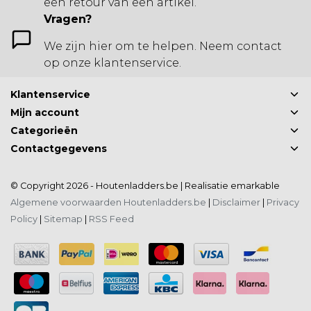
een retour van een artikel.
Vragen?
We zijn hier om te helpen. Neem contact
op onze klantenservice.
Klantenservice
Mijn account
Categorieën
Contactgegevens
© Copyright 2026 - Houtenladders.be | Realisatie
emarkable
Algemene voorwaarden Houtenladders.be
|
Disclaimer
|
Privacy
Policy
|
Sitemap
|
RSS Feed