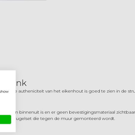
dplank
 en de autheniciteit van het eikenhout is goed te zien in de str
, show
ging van binnenuit is en er geen bevestigingsmateriaal zichtbaar
an een beugelset die tegen de muur gemonteerd wordt.