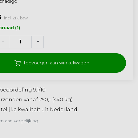
schadigd
5
incl. 21% btw
rraad (1)
-
+
Toevoegen aan winkelwagen
beoordeling 9.1/10
erzonden vanaf 250,- (<40 kg)
elijke kwaliteit uit Nederland
 aan vergelijking