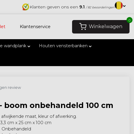
Klanten geven ons een
9.1
/ 82 beoordelingen
0
Winkelwagen
let
Klantenservice
e wandplank
Houten vensterbanken
eigen review
 - boom onbehandeld 100 cm
afwijkende maat, kleur of afwerking.
 3,3 cm x 25 cm x 100 cm
: Onbehandeld