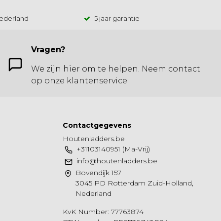
Nederland
5 jaar garantie
Vragen?
We zijn hier om te helpen. Neem contact
op onze klantenservice.
Contactgegevens
Houtenladders.be
+31103140951 (Ma-Vrij)
info@houtenladders.be
Bovendijk 157
3045 PD Rotterdam Zuid-Holland,
Nederland
KvK Number: 77763874