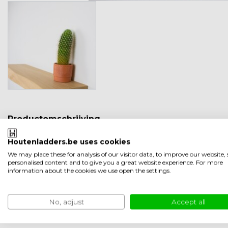
Productomschrijving
Zwevende onbehandelde wan
Houtenladders.be uses cookies
De wandplank eiken is van hoogwaardig eikenhout. De kwaliteit
We may place these for analysis of our visitor data, to improve our website
personalised content and to give you a great website experience. For more
information about the cookies we use open the settings.
Montage
Deze plank is blind te monteren. Dit wil zeggen dat de bevesti
hierbij inbegrepen. De plank wordt bevestigd met behulp v
No, adjust
Accept all
Zelf monteren is heel eenvoudig. Bekijk
hier de instructie.