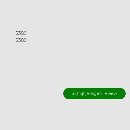
S389
S389
Schrijf je eigen review