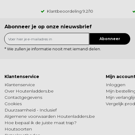
Klantbeoordeling
9.2
/10
Abonneer je op onze nieuwsbrief
Abonneer
* We zullen je informatie nooit met iemand delen.
Klantenservice
Mijn accoun
Klantenservice
Inloggen
Over Houtenladders.be
Mijn bestelli
Contactgegevens
Mijn verlanglij
Cookies
Vergelijk pro
Duurzaamheid - Inclusief
Algemene voorwaarden Houtenladders.be
Hoe bepaal ik de juiste maat trap?
Houtsoorten