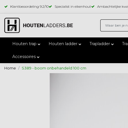
Klantbeoordeling
9.2
/10
Specialist in eikenhout
Ambachtelijke kwal
Houten trap
Houten ladder
Trapladder
Tr
Accessoires
Home
S389 - boom onbehandeld 100 cm