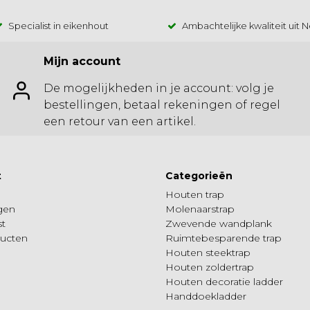
Specialist in eikenhout
Ambachtelijke kwaliteit uit 
Mijn account
De mogelijkheden in je account: volg je
bestellingen, betaal rekeningen of regel
een retour van een artikel.
t
Categorieën
Houten trap
ngen
Molenaarstrap
st
Zwevende wandplank
ducten
Ruimtebesparende trap
Houten steektrap
Houten zoldertrap
Houten decoratie ladder
Handdoekladder