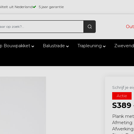
iteit uit Nederland
5 jaar garantie
Out
ap Bouwpakket
Balustrade
Trapleuning
Zwevend
Schrijf je 
Actie
S389
Plank met 
Afmeting:
Afwerking