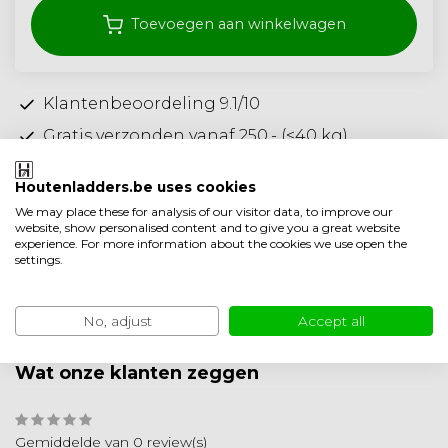
Toevoegen aan winkelwagen
Klantenbeoordeling 9.1/10
Gratis verzonden vanaf 250,- (<40 kg)
Ambachtelijke kwaliteit uit Nederland
Houtenladders.be uses cookies
Toevoegen aan vergelijking
We may place these for analysis of our visitor data, to improve our
website, show personalised content and to give you a great website
Productomschrijving
experience. For more information about the cookies we use open the
settings.
Product informatie
No, adjust
Accept all
Minder weergeven
Wat onze klanten zeggen
Gemiddelde van 0 review(s)