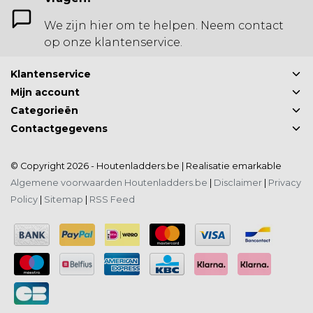
We zijn hier om te helpen. Neem contact
op onze klantenservice.
Klantenservice
Mijn account
Categorieën
Contactgegevens
© Copyright 2026 - Houtenladders.be | Realisatie
emarkable
Algemene voorwaarden Houtenladders.be
|
Disclaimer
|
Privacy
Policy
|
Sitemap
|
RSS Feed