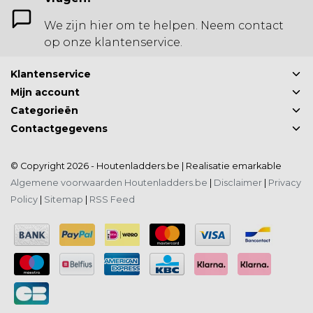
We zijn hier om te helpen. Neem contact
op onze klantenservice.
Klantenservice
Mijn account
Categorieën
Contactgegevens
© Copyright 2026 - Houtenladders.be | Realisatie
emarkable
Algemene voorwaarden Houtenladders.be
|
Disclaimer
|
Privacy
Policy
|
Sitemap
|
RSS Feed