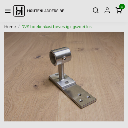
0
Home
RVS boekenkast bevestigingsvoet los