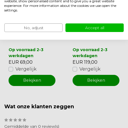
website, show personalised content and to give you a great website
experience. For more information about the cookies we use open the
settings.
DI
DI
No, adjust
Accept all
Bevestigingsstang
RVS bevestigingss
RVS
tang boekenkast
Op voorraad 2-3
Op voorraad 2-3
werkdagen
werkdagen
EUR 69,00
EUR 119,00
Vergelijk
Vergelijk
Bekijken
Bekijken
Wat onze klanten zeggen
Gemiddelde van 0 review(s)