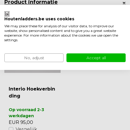
Product informatie
Minder weergeven
Houtenladders.be uses cookies
Ook leuk om te bekijken
We may place these for analysis of our visitor data, to improve our
website, show personalised content and to give you a great website
experience. For more information about the cookies we use open the
settings.
No, adjust
Accept all
Interio Hoekverbin
ding
Op voorraad 2-3
werkdagen
EUR 95,00
Vergelijk