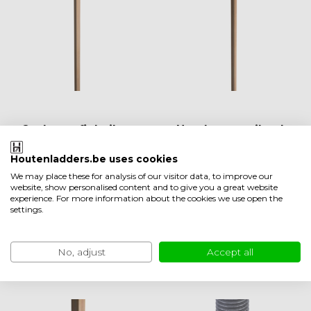
Onderprofiel eiken
Handgreep eikenh
hout 200 cm / 300
out 200 cm / 300 c
Houtenladders.be uses cookies
cm (LB1)
m (MC1)
We may place these for analysis of our visitor data, to improve our
Op voorraad 2-3
Op voorraad 2-3
website, show personalised content and to give you a great website
werkdagen
werkdagen
experience. For more information about the cookies we use open the
EUR 66,50
EUR 112,00
settings.
Vergelijk
Vergelijk
No, adjust
Accept all
Bekijken
Bekijken