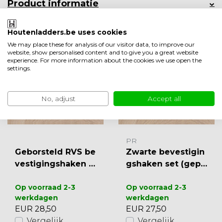
Product informatie
Minder weergeven
Houtenladders.be uses cookies
Ook leuk om te bekijken
We may place these for analysis of our visitor data, to improve our
website, show personalised content and to give you a great website
experience. For more information about the cookies we use open the
settings.
No, adjust
Accept all
PR
Geborsteld RVS be
Zwarte bevestigin
vestigingshaken s
gshaken set (gepo
et
edercoat)
Op voorraad 2-3
Op voorraad 2-3
werkdagen
werkdagen
EUR 28,50
EUR 27,50
Vergelijk
Vergelijk