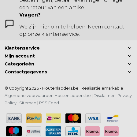
bestellingen, betaal rekeningen of regel
een retour van een artikel.
Vragen?
We zijn hier om te helpen. Neem contact
op onze klantenservice.
Klantenservice
Mijn account
Categorieën
Contactgegevens
© Copyright 2026 - Houtenladders.be | Realisatie
emarkable
Algemene voorwaarden Houtenladders.be
|
Disclaimer
|
Privacy
Policy
|
Sitemap
|
RSS Feed