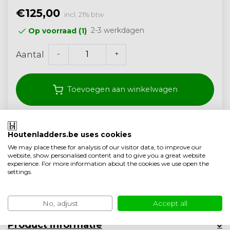
€125,00
incl. 21% btw
2-3 werkdagen
Op voorraad (1)
-
+
Aantal
Toevoegen aan winkelwagen
Klantenbeoordeling 9.1/10
Houtenladders.be uses cookies
Gratis verzonden vanaf 250,- (<40 kg)
We may place these for analysis of our visitor data, to improve our
website, show personalised content and to give you a great website
Ambachtelijke kwaliteit uit Nederland
experience. For more information about the cookies we use open the
settings.
Toevoegen aan vergelijking
Productomschrijving
No, adjust
Accept all
Product informatie