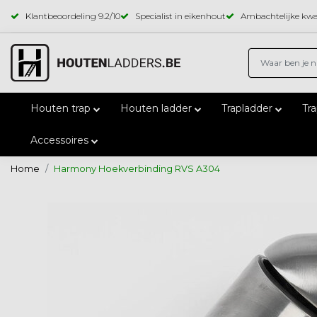
Klantbeoordeling
9.2
/10
Specialist in eikenhout
Ambachtelijke kwal
Houten trap
Houten ladder
Trapladder
Tr
Accessoires
Home
Harmony Hoekverbinding RVS A304