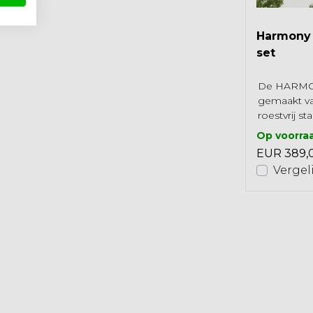
483
Harmony 
set
De HARMON
gemaakt v
roestvrij sta
geschikt v
Op voorra
buiten. Verl
EUR 389,
Vergel