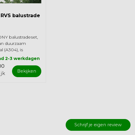
RVS balustrade
Y balustradeset,
an duurzaam
al (A304), is
oor binnen en
ad 2-3 werkdagen
engbaar, e...
00
Bekijken
ijk
Schrijf je eigen review