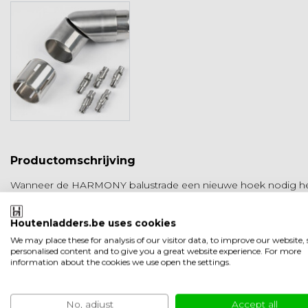
Productomschrijving
Wanneer de HARMONY balustrade een nieuwe hoek nodig heeft
bestaat uit een set fittingen voor 5 roestvrijstalen vullingen 
roestvrij staal.
Houtenladders.be uses cookies
Geschikt voor de
HARMONY balustrade 150 cm en 250 cm
We may place these for analysis of our visitor data, to improve our website
personalised content and to give you a great website experience. For more
information about the cookies we use open the settings.
Product informatie
Artikelcode
HRSOHV
SKU
HRSOHV
No, adjust
Accept all