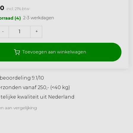
00
incl. 21% btw
2-3 werkdagen
rraad (4)
-
+
Toevoegen aan winkelwagen
beoordeling 9.1/10
erzonden vanaf 250,- (<40 kg)
elijke kwaliteit uit Nederland
 aan vergelijking