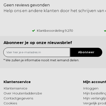
Geen reviews gevonden
Help ons en andere klanten door het schrijven van
Klantbeoordeling
9.2
/10
Abonneer je op onze nieuwsbrief
Abonneer
* We zullen je informatie nooit met iemand delen.
Klantenservice
Mijn accoun
Klantenservice
Inloggen
Over Houtenladders.be
Mijn bestelli
Contactgegevens
Mijn verlanglij
Cookies
Vergelijk pro