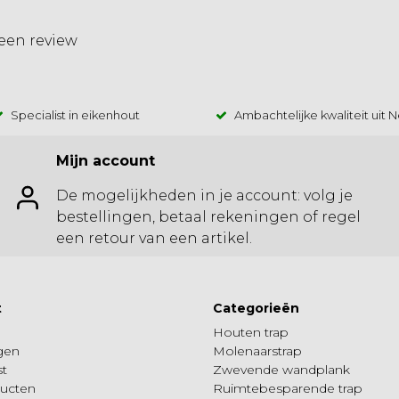
 een review
Specialist in eikenhout
Ambachtelijke kwaliteit uit 
Mijn account
De mogelijkheden in je account: volg je
bestellingen, betaal rekeningen of regel
een retour van een artikel.
t
Categorieën
Houten trap
ngen
Molenaarstrap
st
Zwevende wandplank
ducten
Ruimtebesparende trap