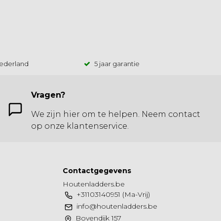
Nederland
5 jaar garantie
Vragen?
We zijn hier om te helpen. Neem contact
op onze klantenservice.
Contactgegevens
Houtenladders.be
+31103140951 (Ma-Vrij)
info@houtenladders.be
Bovendijk 157