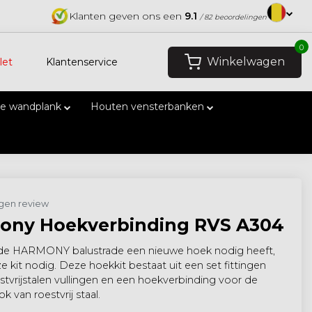
Klanten geven ons een
9.1
/ 82 beoordelingen
0
Winkelwagen
let
Klantenservice
e wandplank
Houten vensterbanken
eigen review
ony Hoekverbinding RVS A304
e HARMONY balustrade een nieuwe hoek nodig heeft,
e kit nodig. Deze hoekkit bestaat uit een set fittingen
stvrijstalen vullingen en een hoekverbinding voor de
ok van roestvrij staal.