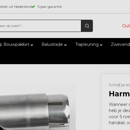
iteit uit Nederland
5 jaar garantie
Out
ap Bouwpakket
Balustrade
Trapleuning
Zwevend
Schrijf je 
Harm
Wanneer d
heb je dez
voor 5 roe
handrail, o