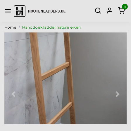
0
Home
Handdoek ladder nature eiken
Vorige
Volg