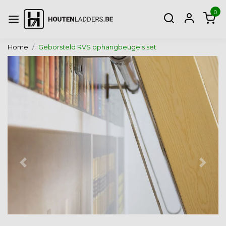
0
Home
Geborsteld RVS ophangbeugels set
Vorige
Volg