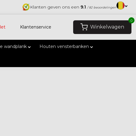
Klanten geven ons een
9.1
/ 82 beoordelingen
0
Winkelwagen
let
Klantenservice
e wandplank
Houten vensterbanken