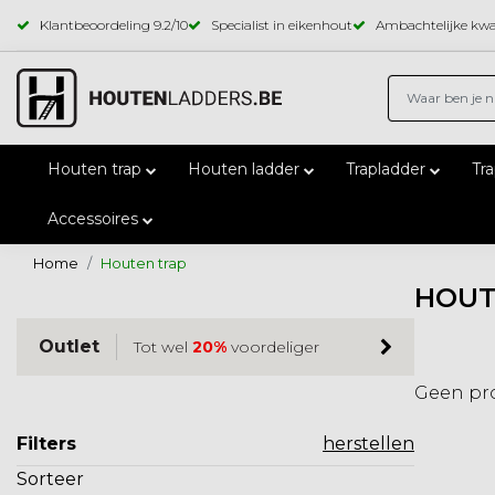
Klantbeoordeling
9.2
/10
Specialist in eikenhout
Ambachtelijke kwal
Houten trap
Houten ladder
Trapladder
Tr
Accessoires
Home
Houten trap
HOUT
Outlet
Tot wel
20%
voordeliger
Geen pr
Filters
herstellen
Sorteer