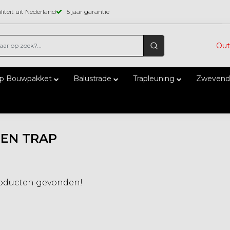
iteit uit Nederland
5 jaar garantie
Out
ap Bouwpakket
Balustrade
Trapleuning
Zwevend
EN TRAP
oducten gevonden!