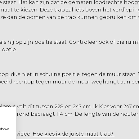
 staat. Het kan zijn dat de gemeten loodrechte hoogt
aat te kiezen. Deze trap zal iets boven het verdiep
 ze dan de bomen van de trap kunnen gebruiken om v
als hij op zijn positie staat. Controleer ook of die rui
 optie.
top, dus niet in schuine positie, tegen de muur staat. 
oorbeeld rechtop tegen muur de muur weghangt aan een
m A valt dit tussen 228 en 247 cm. Ik kies voor 247 c
p op de grond bedraagt 114 cm. De lengte van de hout
.
, show
tructievideo:
Hoe kies ik de juiste maat trap?