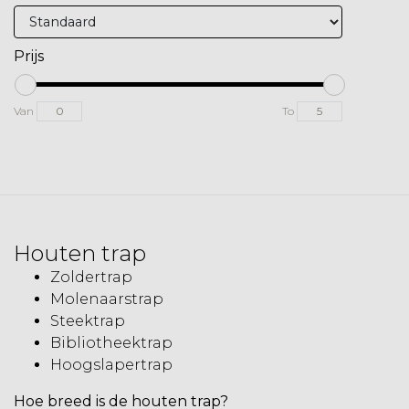
Prijs
Van
To
Houten trap
Zoldertrap
Molenaarstrap
Steektrap
Bibliotheektrap
Hoogslapertrap
Hoe breed is de houten trap?