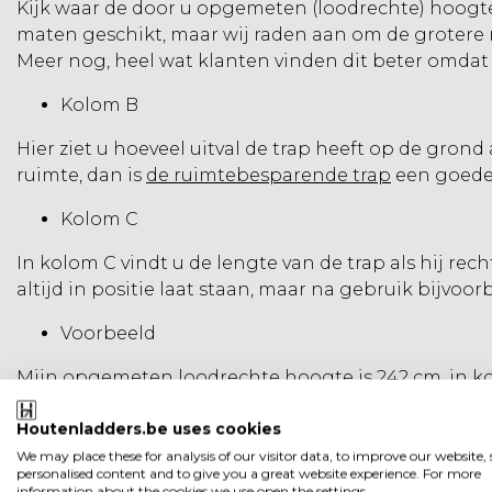
Kijk waar de door u opgemeten (loodrechte) hoogte
maten geschikt, maar wij raden aan om de grotere m
Meer nog, heel wat klanten vinden dit beter omdat
Kolom B
Hier ziet u hoeveel uitval de trap heeft op de grond 
ruimte, dan is
de ruimtebesparende trap
een goede
Kolom C
In kolom C vindt u de lengte van de trap als hij rech
altijd in positie laat staan, maar na gebruik bijv
Voorbeeld
Mijn opgemeten loodrechte hoogte is 242 cm, in kolo
laten doorlopen. De uitval (kolom B) van deze tra
(kolom C), en voor het aantal treden kies ik 13 treden
Houtenladders.be uses cookies
We may place these for analysis of our visitor data, to improve our website
Wilt u zien hoe het werkt, bekijk dan onze korte ins
personalised content and to give you a great website experience. For more
information about the cookies we use open the settings.