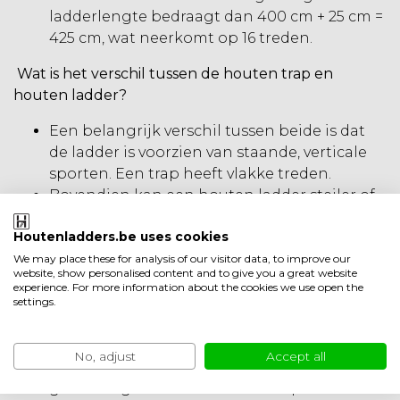
ladderlengte bedraagt dan 400 cm + 25 cm =
425 cm, wat neerkomt op 16 treden.
Wat is het verschil tussen de houten trap en
houten ladder?
Een belangrijk verschil tussen beide is dat
de ladder is voorzien van staande, verticale
sporten. Een trap heeft vlakke treden.
Bovendien kan een houten ladder steiler of
minder steil gezet worden en hij is ook
Houtenladders.be uses cookies
minder zwaar. Ideaal om te plaatsen tegen
een boekenkast, bibliotheekwand.
We may place these for analysis of our visitor data, to improve our
website, show personalised content and to give you a great website
Een houten trap heeft vlakke treden, wat
experience. For more information about the cookies we use open the
aangenaam en comfortabel is om op te
settings.
lopen. Hij staat op een vaste plaats stevig op
de vloer. Ideaal om bijvoorbeeld naar een
No, adjust
Accept all
zolder, vide, garage of dergelijke meer te
gaan. Zorg er wel voor dat de trap wordt