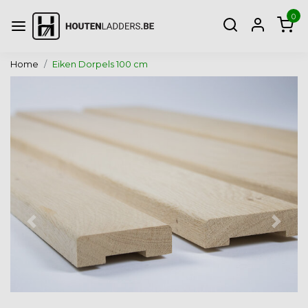
0
Home
Eiken Dorpels 100 cm
Vorige
Volg