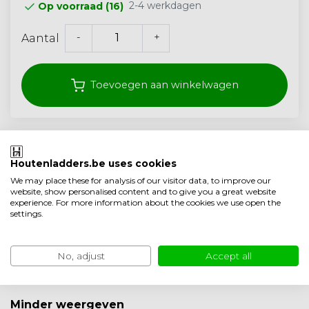
2-4 werkdagen
Op voorraad (16)
-
+
Aantal
Toevoegen aan winkelwagen
Klantenbeoordeling 9.1/10
Gratis verzonden vanaf 250,- (<40 kg)
Houtenladders.be uses cookies
We may place these for analysis of our visitor data, to improve our
Ambachtelijke kwaliteit uit Nederland
website, show personalised content and to give you a great website
experience. For more information about the cookies we use open the
Toevoegen aan vergelijking
settings.
Productomschrijving
No, adjust
Accept all
Product informatie
Minder weergeven