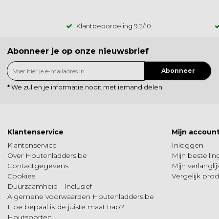
Klantbeoordeling
9.2
/10
Abonneer je op onze nieuwsbrief
Abonneer
* We zullen je informatie nooit met iemand delen.
Klantenservice
Mijn accoun
Klantenservice
Inloggen
Over Houtenladders.be
Mijn bestelli
Contactgegevens
Mijn verlanglij
Cookies
Vergelijk pro
Duurzaamheid - Inclusief
Algemene voorwaarden Houtenladders.be
Hoe bepaal ik de juiste maat trap?
Houtsoorten