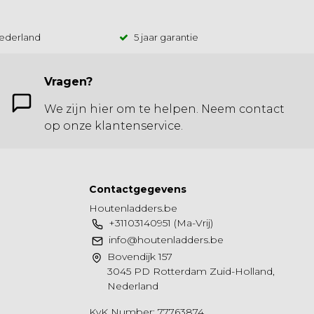
Nederland
5 jaar garantie
Vragen?
We zijn hier om te helpen. Neem contact
op onze klantenservice.
Contactgegevens
Houtenladders.be
+31103140951 (Ma-Vrij)
info@houtenladders.be
Bovendijk 157
3045 PD Rotterdam Zuid-Holland,
Nederland
KvK Number: 77763874