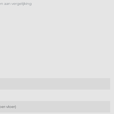
 aan vergelijking
oer-vloer)