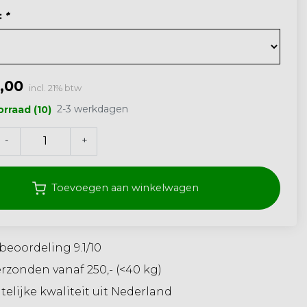
:
*
,00
incl. 21% btw
2-3 werkdagen
rraad (10)
-
+
Toevoegen aan winkelwagen
beoordeling 9.1/10
erzonden vanaf 250,- (<40 kg)
elijke kwaliteit uit Nederland