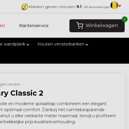
Klanten geven ons een
9.1
/ 82 beoordelingen
0
Winkelwagen
let
Klantenservice
e wandplank
Houten vensterbanken
eigen review
ry Classic 2
volle en moderne spiraaltrap combineert een elegant
t optimaal comfort. Dankzij het ruimtebesparende
nut u elke vierkante meter maximaal, terwijl u profiteert
ntrekkelijke prijs-kwaliteitverhouding.