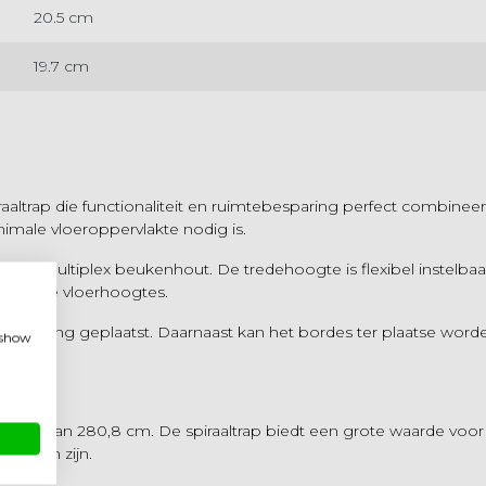
20.5 cm
19.7 cm
altrap die functionaliteit en ruimtebesparing perfect combinee
nimale vloeroppervlakte nodig is.
van multiplex beukenhout. De tredehoogte is flexibel instelbaa
illende vloerhoogtes.
opening geplaatst. Daarnaast kan het bordes ter plaatse word
, show
um van 280,8 cm. De spiraaltrap biedt een grote waarde voor het
130 cm zijn.