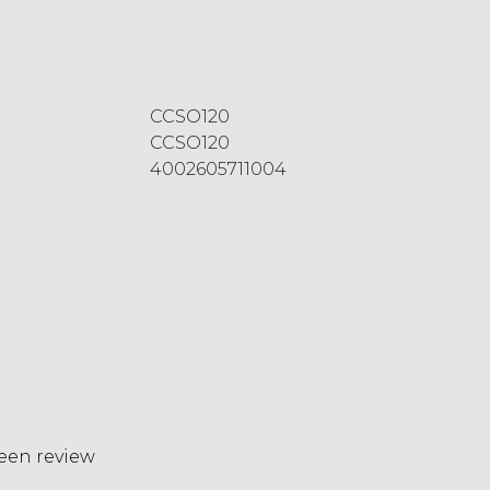
CCSO120
CCSO120
4002605711004
 een review