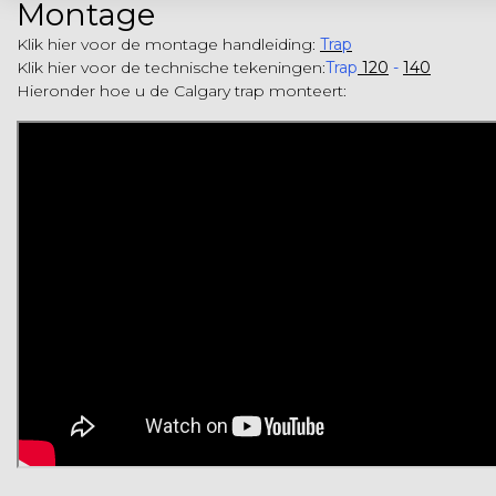
Montage
Klik hier voor de montage handleiding:
Trap
Klik hier voor de technische tekeningen:
Trap
120
-
140
Hieronder
hoe u de Calgary trap monteert: