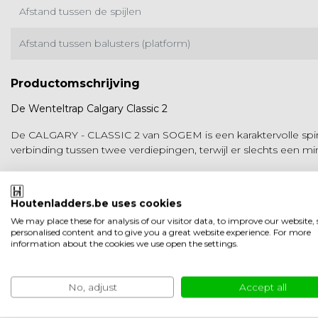
Afstand tussen de spijlen
Afstand tussen balusters (platform)
Productomschrijving
De Wenteltrap Calgary Classic 2
De CALGARY - CLASSIC 2 van SOGEM is een karaktervolle spira
verbinding tussen twee verdiepingen, terwijl er slechts een mi
De trap wordt compleet geleverd met 11 treden en een bordes 
waardoor de trap eenvoudig kan worden aangepast aan versch
Houtenladders.be uses cookies
De CALGARY - CLASSIC 2 wordt rechtstreeks tegen de plafond
We may place these for analysis of our visitor data, to improve our website
flexibiliteit biedt bij de installatie.
personalised content and to give you a great website experience. For more
information about the cookies we use open the settings.
Varianten
Het bereikt een minimale vloerhoogte van 244,8 tot een maxim
No, adjust
Accept all
een diameter van 120 cm - moet de plafondopening minimaal 