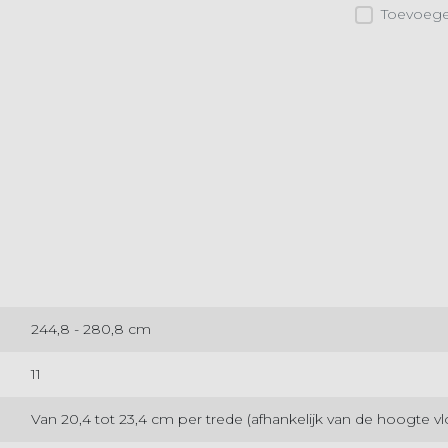
Toevoegen
244,8 - 280,8 cm
11
Van 20,4 tot 23,4 cm per trede (afhankelijk van de hoogte vl