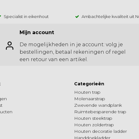
Specialist in eikenhout
Ambachtelijke kwaliteit uit 
Mijn account
De mogelijkheden in je account: volg je
bestellingen, betaal rekeningen of regel
een retour van een artikel.
t
Categorieën
Houten trap
ngen
Molenaarstrap
st
Zwevende wandplank
ducten
Ruimtebesparende trap
Houten steektrap
Houten zoldertrap
Houten decoratie ladder
Handdoekladder