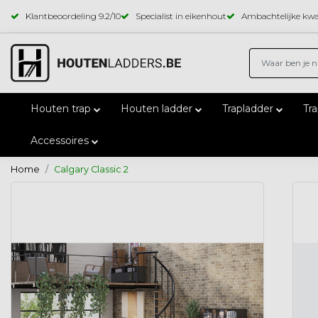
Klantbeoordeling
9.2
/10
Specialist in eikenhout
Ambachtelijke kwal
Houten trap
Houten ladder
Trapladder
Tr
Accessoires
Home
Calgary Classic 2