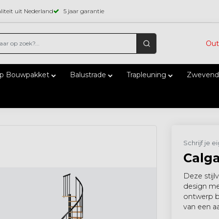
iteit uit Nederland
5 jaar garantie
Out
ap Bouwpakket
Balustrade
Trapleuning
Zwevend
Schrijf je 
Calga
Deze stijl
design me
ontwerp be
van een aa