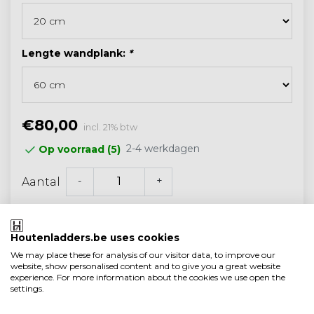
Lengte wandplank:
*
€80,00
incl. 21% btw
2-4 werkdagen
Op voorraad (5)
-
+
Aantal
Toevoegen aan winkelwagen
Houtenladders.be uses cookies
We may place these for analysis of our visitor data, to improve our
website, show personalised content and to give you a great website
experience. For more information about the cookies we use open the
Klantenbeoordeling 9.1/10
settings.
Gratis verzonden vanaf 250,- (<40 kg)