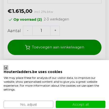
€1.615,00
incl. 21% btw
2-3 werkdagen
Op voorraad (2)
-
+
Aantal
Toevoegen aan winkelwagen
Klantenbeoordeling 9.1/10
Houtenladders.be uses cookies
Gratis verzonden vanaf 250,- (<40 kg)
We may place these for analysis of our visitor data, to improve our
website, show personalised content and to give you a great website
Ambachtelijke kwaliteit uit Nederland
experience. For more information about the cookies we use open the
settings.
Toevoegen aan vergelijking
Specificaties
No, adjust
Accept all