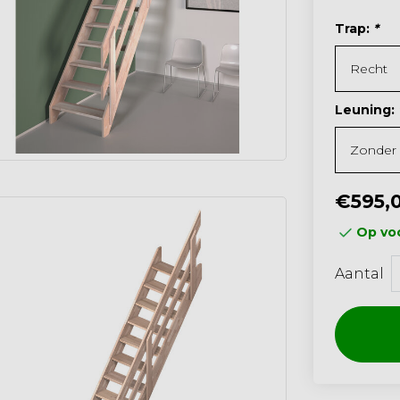
Trap:
*
Leuning:
€595,
Op voo
Aantal