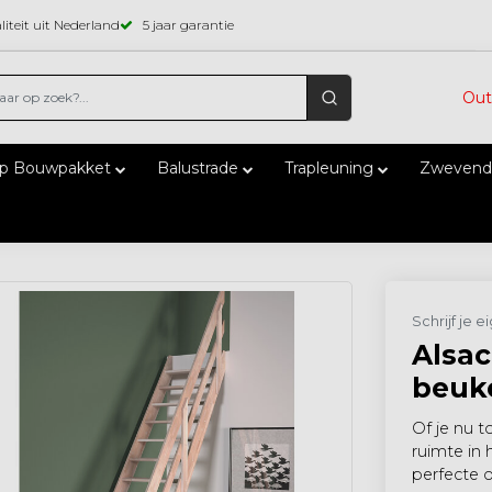
iteit uit Nederland
5 jaar garantie
Out
ap Bouwpakket
Balustrade
Trapleuning
Zwevend
Schrijf je 
Alsac
beuk
Of je nu t
ruimte in 
perfecte o