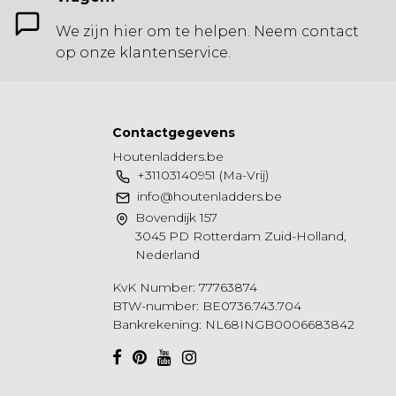
We zijn hier om te helpen. Neem contact
op onze klantenservice.
Contactgegevens
Houtenladders.be
+31103140951 (Ma-Vrij)
info@houtenladders.be
Bovendijk 157
3045 PD Rotterdam Zuid-Holland,
Nederland
KvK Number: 77763874
BTW-number: BE0736.743.704
Bankrekening: NL68INGB0006683842