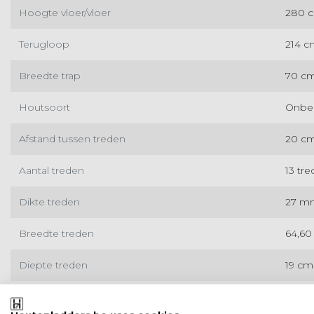
Hoogte vloer/vloer
280 
Terugloop
214 c
Breedte trap
70 c
Houtsoort
Onbe
Afstand tussen treden
20 c
Aantal treden
13 tr
Dikte treden
27 m
Breedte treden
64,60
Diepte treden
19 cm
Productomschrijving