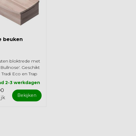
e beuken
ten bloktrede met
Bullnose'. Geschikt
 Tradi Eco en Trap
 juiste
ad 2-3 werkdagen
te ...
00
Bekijken
ijk