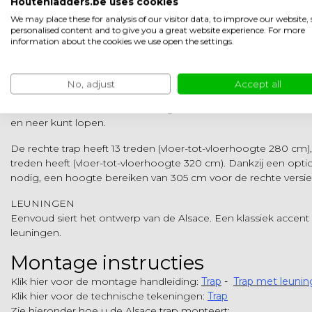
Houtenladders.be uses cookies
Alsace Vaste Trap Beuken - 70
We may place these for analysis of our visitor data, to improve our website
personalised content and to give you a great website experience. For more
AANPASBAAR AAN JOUW AFMETINGEN
information about the cookies we use open the settings.
Of je nu toegang wilt tot een tussenverdieping, een zolder of e
de secundaire trap is de perfecte oplossing.
No, adjust
Accept all
Minder breed en iets steiler dan een traditionele trap, neemt h
breedte van 70 cm en totale lengte van 214 cm voor de rechte v
en neer kunt lopen.
De rechte trap heeft 13 treden (vloer-tot-vloerhoogte 280 cm), 
treden heeft (vloer-tot-vloerhoogte 320 cm). Dankzij een optio
nodig, een hoogte bereiken van 305 cm voor de rechte versie
LEUNINGEN
Eenvoud siert het ontwerp van de Alsace. Een klassiek acce
leuningen.
Montage instructies
Klik hier voor de montage handleiding:
Trap
-
Trap met leunin
Klik hier voor de technische tekeningen:
Trap
Zie hieronder hoe u de Alsace trap monteert: