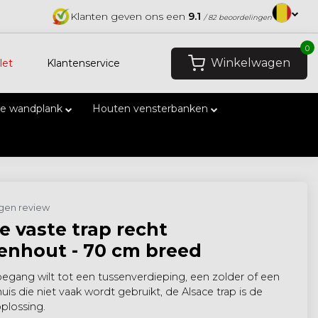
Klanten geven ons een
9.1
/ 82 beoordelingen
0
Winkelwagen
let
Klantenservice
e wandplank
Houten vensterbanken
eigen review
e vaste trap recht
enhout - 70 cm breed
oegang wilt tot een tussenverdieping, een zolder of een
huis die niet vaak wordt gebruikt, de Alsace trap is de
plossing.