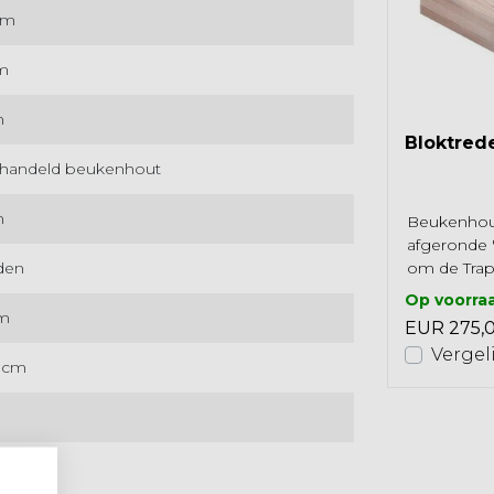
cm
m
m
Bloktred
handeld beukenhout
m
Beukenhou
afgeronde '
om de Trap
eden
Kyoto op de
Op voorra
hoogtemaat 
m
EUR 275,
Vergel
 cm