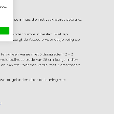
 cm
, show
en ruimte in huis die niet vaak wordt gebruikt,
ij ook minder ruimte in beslag. Met zijn
ersie zorgt de Alsace ervoor dat je veilig op
terwijl een versie met 3 draaitreden 12 + 3
nele bullnose trede van 25 cm kun je, indien
 en 345 cm voor een versie met 3 draaitreden.
nt wordt geboden door de leuning met
g