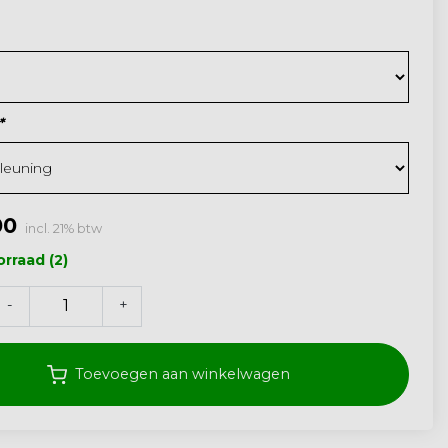
*
00
incl. 21% btw
rraad (2)
-
+
Toevoegen aan winkelwagen