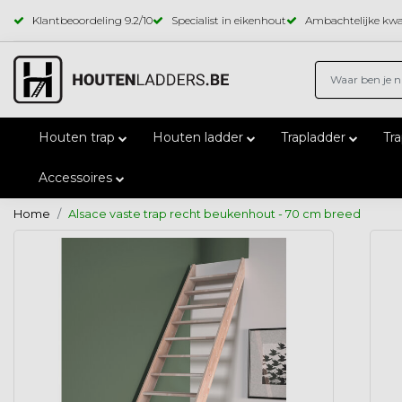
Klantbeoordeling
9.2
/10
Specialist in eikenhout
Ambachtelijke kwal
Houten trap
Houten ladder
Trapladder
Tr
Accessoires
Home
Alsace vaste trap recht beukenhout - 70 cm breed