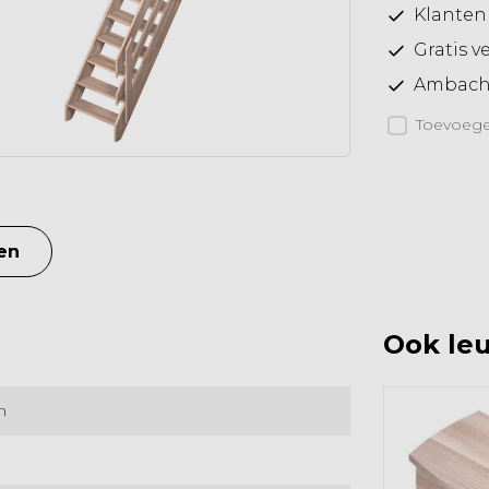
Klanten
Gratis v
Ambacht
Toevoegen
en
Ook leu
m
m