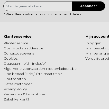
Abonneer
* We zullen je informatie nooit met iemand delen.
Klantenservice
Mijn accoun
Klantenservice
Inloggen
Over Houtenladders.be
Mijn bestelli
Contactgegevens
Mijn verlanglij
Cookies
Vergelijk pro
Duurzaamheid - Inclusief
Algemene voorwaarden Houtenladders.be
Hoe bepaal ik de juiste maat trap?
Houtsoorten
Betaalmethoden
Privacy Policy
Verzenden & terugsturen
Zakelijke klant?