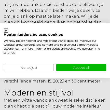
als je wandplank precies past op de plek waar je
‘m wil hebben. Daarom bieden we je de service
om je plank op maat te laten maken. Wil je de
plank bijvoorbeeld gebruiken op het toilet dan
kun je de wandplank precies op de breedte van je
toiletruimte laten maken. Je kunt aan het einde
Houtenladders.be uses cookies
van je bestelproces bij de opmerkingen
We may place these for analysis of our visitor data, to improve our
website, show personalised content and to give you a great website
aangeven hoe lang je wandplank precies moet
experience. For more information about the cookies we use open the
zijn. Wij bieden maatwerk aan van 30 centimeter
settings.
tot 240 centimeter. Voor de dikte en de breedte
zijn er vast maten beschikbaar. De wandplanken
No, adjust
Accept all
zijn leverbaar in twee diktes, 32 millimeter en 40
millimeter. Voor de breedte kun je kiezen uit vier
verschillende maten: 15, 20, 25 en 30 centimeter.
Modern en stijlvol
Met een witte wandplank weet je zeker dat je een
plank hebt die past bij jouw moderne interieur.