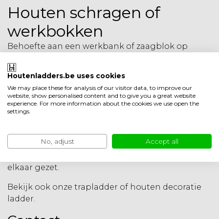
Houten schragen of
werkbokken
Behoefte aan een werkbank of zaagblok op
locatie? Maak eenvoudig een plek om te werken
met behulp van houten schragen/werkbokken.
Houtenladders.be uses cookies
We may place these for analysis of our visitor data, to improve our
Deze professionele houten werkbokken of
website, show personalised content and to give you a great website
houten schragen zijn verkrijgbaar met 2 of 3
experience. For more information about the cookies we use open the
settings.
sporten.
Hoogte 80 cm (2 sporten) of 90 cm (3 sporten).
No, adjust
Accept all
Deze grenenhouten schragen of werkbokken
zijn handzaam (opklapbaar) en zeer stevig in
elkaar gezet.
Bekijk ook onze
trapladder
of
houten decoratie
ladder
.