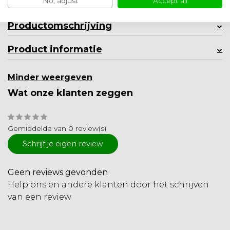
No, adjust
Accept all
Specificaties
Productomschrijving
Product informatie
Minder weergeven
Wat onze klanten zeggen
Gemiddelde van 0 review(s)
Schrijf je eigen review
Geen reviews gevonden
Help ons en andere klanten door het schrijven
van een review