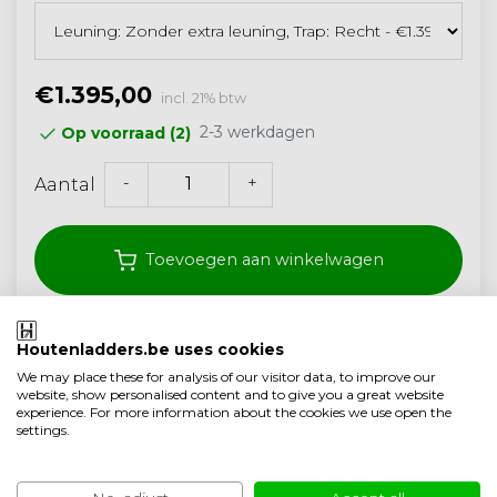
€1.395,00
incl. 21% btw
2-3 werkdagen
Op voorraad (2)
-
+
Aantal
Toevoegen aan winkelwagen
Klantenbeoordeling 9.1/10
Houtenladders.be uses cookies
We may place these for analysis of our visitor data, to improve our
Gratis verzonden vanaf 250,- (<40 kg)
website, show personalised content and to give you a great website
experience. For more information about the cookies we use open the
Ambachtelijke kwaliteit uit Nederland
settings.
Toevoegen aan vergelijking