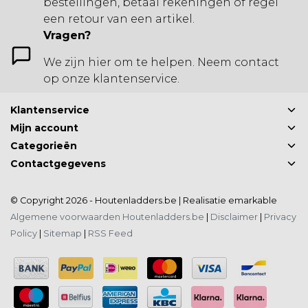
bestellingen, betaal rekeningen of regel
een retour van een artikel.
Vragen?
We zijn hier om te helpen. Neem contact
op onze klantenservice.
Klantenservice
Mijn account
Categorieën
Contactgegevens
© Copyright 2026 - Houtenladders.be | Realisatie
emarkable
Algemene voorwaarden Houtenladders.be
|
Disclaimer
|
Privacy
Policy
|
Sitemap
|
RSS Feed