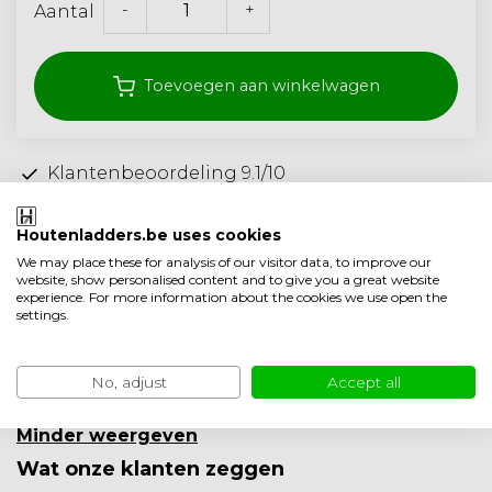
-
+
Aantal
Toevoegen aan winkelwagen
Klantenbeoordeling 9.1/10
Gratis verzonden vanaf 250,- (<40 kg)
Houtenladders.be uses cookies
Ambachtelijke kwaliteit uit Nederland
We may place these for analysis of our visitor data, to improve our
website, show personalised content and to give you a great website
Toevoegen aan vergelijking
experience. For more information about the cookies we use open the
settings.
Productomschrijving
Product informatie
No, adjust
Accept all
Minder weergeven
Wat onze klanten zeggen