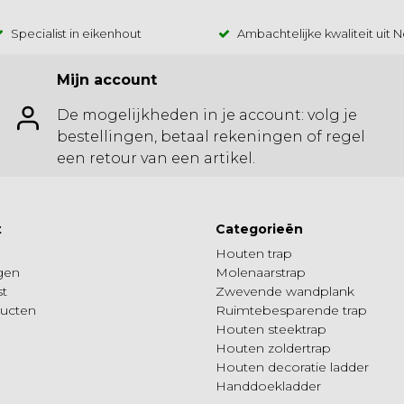
Specialist in eikenhout
Ambachtelijke kwaliteit uit 
Mijn account
De mogelijkheden in je account: volg je
bestellingen, betaal rekeningen of regel
een retour van een artikel.
t
Categorieën
Houten trap
ngen
Molenaarstrap
st
Zwevende wandplank
ducten
Ruimtebesparende trap
Houten steektrap
Houten zoldertrap
Houten decoratie ladder
Handdoekladder