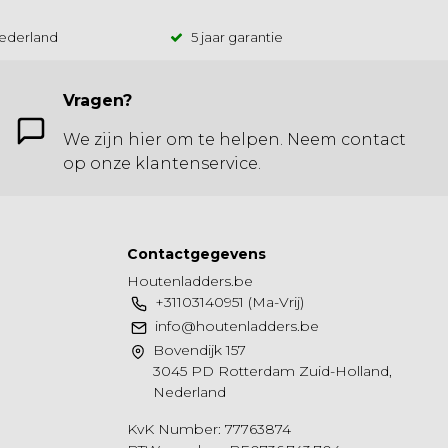
Nederland
5 jaar garantie
Vragen?
We zijn hier om te helpen. Neem contact
op onze klantenservice.
Contactgegevens
Houtenladders.be
+31103140951 (Ma-Vrij)
info@houtenladders.be
Bovendijk 157
3045 PD Rotterdam Zuid-Holland,
Nederland
KvK Number: 77763874