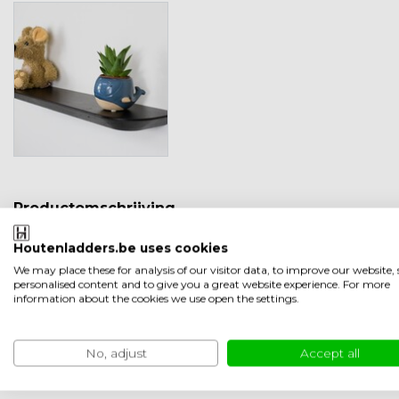
Productomschrijving
Zwevende zwarte wandplank
Houtenladders.be uses cookies
De zwevende zwarte wandplank is strak gelakt. De lak zorgt
We may place these for analysis of our visitor data, to improve our website
personalised content and to give you a great website experience. For more
information about the cookies we use open the settings.
Montage
Deze plank is blind te monteren. Dit wil zeggen dat de bevesti
hierbij inbegrepen. De plank wordt bevestigd met behulp v
No, adjust
Accept all
Zelf monteren is heel eenvoudig. Bekijk
hier de instructie.