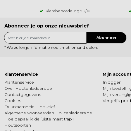
Klantbeoordeling
9.2
/10
Abonneer je op onze nieuwsbrief
Abonneer
* We zullen je informatie nooit met iemand delen.
Klantenservice
Mijn accoun
Klantenservice
Inloggen
Over Houtenladders.be
Mijn bestelli
Contactgegevens
Mijn verlanglij
Cookies
Vergelijk pro
Duurzaamheid - Inclusief
Algemene voorwaarden Houtenladders.be
Hoe bepaal ik de juiste maat trap?
Houtsoorten