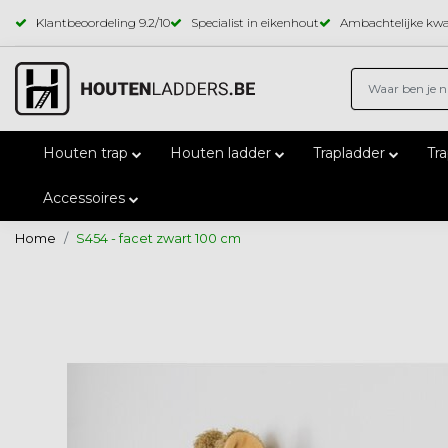
Klantbeoordeling
9.2
/10
Specialist in eikenhout
Ambachtelijke kwal
Houten trap
Houten ladder
Trapladder
Tr
Accessoires
Home
S454 - facet zwart 100 cm