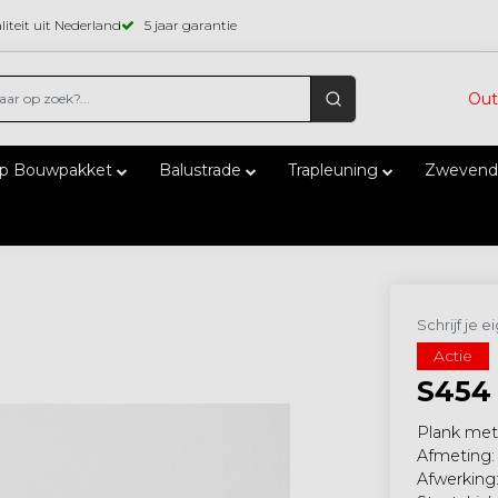
iteit uit Nederland
5 jaar garantie
Out
ap Bouwpakket
Balustrade
Trapleuning
Zwevend
Schrijf je 
Actie
S454 
Plank met 
Afmeting:
Afwerking: