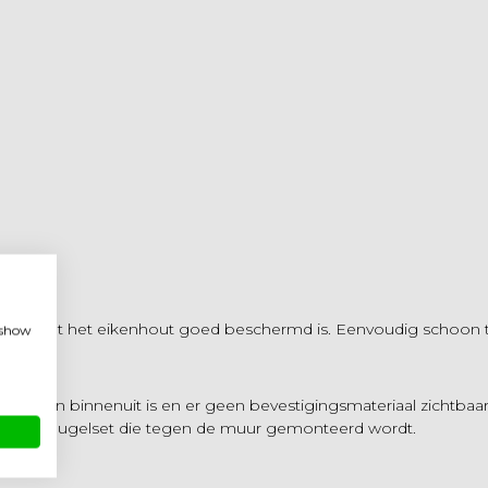
 ervoor dat het eikenhout goed beschermd is. Eenvoudig schoon
, show
ging van binnenuit is en er geen bevestigingsmateriaal zichtbaar
an een beugelset die tegen de muur gemonteerd wordt.