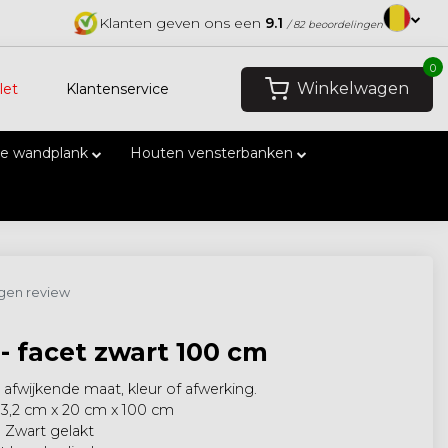
Klanten geven ons een
9.1
/ 82 beoordelingen
0
Winkelwagen
let
Klantenservice
e wandplank
Houten vensterbanken
eigen review
- facet zwart 100 cm
afwijkende maat, kleur of afwerking.
 3,2 cm x 20 cm x 100 cm
 Zwart gelakt