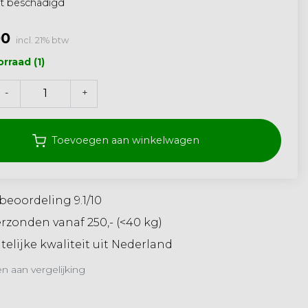
ht beschadigd
00
incl. 21% btw
rraad (1)
-
+
Toevoegen aan winkelwagen
beoordeling 9.1/10
erzonden vanaf 250,- (<40 kg)
elijke kwaliteit uit Nederland
 aan vergelijking