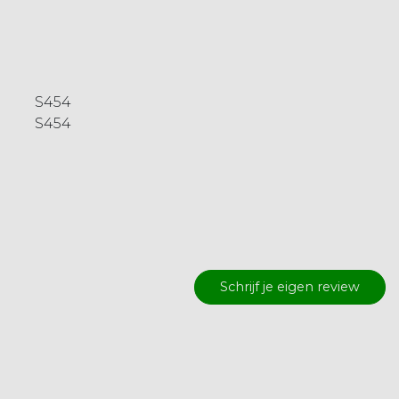
S454
S454
Schrijf je eigen review