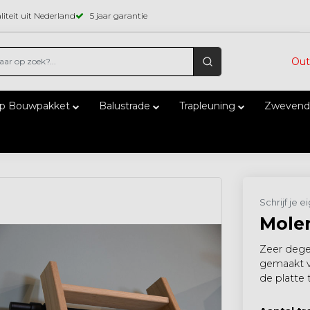
iteit uit Nederland
5 jaar garantie
Out
ap Bouwpakket
Balustrade
Trapleuning
Zwevend
Schrijf je 
Mole
Zeer degel
gemaakt v
de platte 