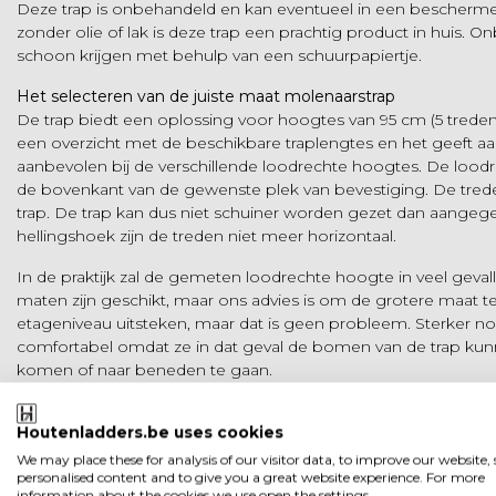
Deze trap is onbehandeld en kan eventueel in een bescherme
zonder olie of lak is deze trap een prachtig product in huis. 
schoon krijgen met behulp van een schuurpapiertje.
Het selecteren van de juiste maat molenaarstrap
De trap biedt een oplossing voor hoogtes van 95 cm (5 treden)
een overzicht met de beschikbare traplengtes en het geeft aa
aanbevolen bij de verschillende loodrechte hoogtes. De loodr
de bovenkant van de gewenste plek van bevestiging. De treden
trap. De trap kan dus niet schuiner worden gezet dan aangegev
hellingshoek zijn de treden niet meer horizontaal.
In de praktijk zal de gemeten loodrechte hoogte in veel geval
maten zijn geschikt, maar ons advies is om de grotere maat te
etageniveau uitsteken, maar dat is geen probleem. Sterker nog,
comfortabel omdat ze in dat geval de bomen van de trap kun
komen of naar beneden te gaan.
Welke maat trap is passend voor jouw situatie? Zie daarvoor o
Houtenladders.be uses cookies
instructievideo:
Hoe bepaal ik de juiste maat trap?
We may place these for analysis of our visitor data, to improve our website
personalised content and to give you a great website experience. For more
information about the cookies we use open the settings.