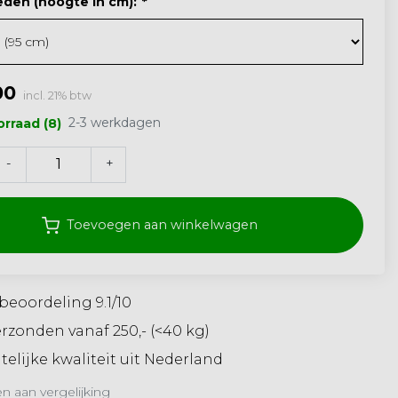
eden (hoogte in cm):
*
00
incl. 21% btw
2-3 werkdagen
rraad (8)
-
+
Toevoegen aan winkelwagen
beoordeling 9.1/10
erzonden vanaf 250,- (<40 kg)
elijke kwaliteit uit Nederland
 aan vergelijking