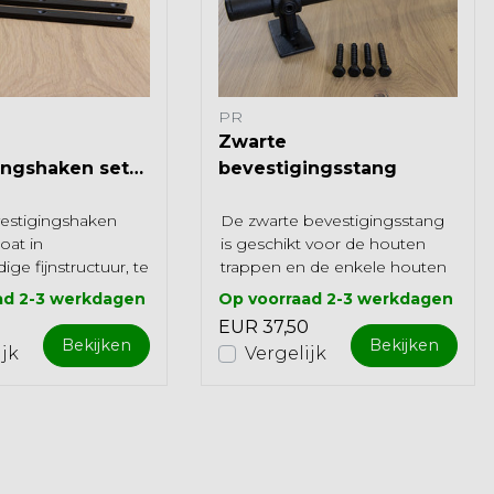
PR
Zwarte
ingshaken set
bevestigingsstang
rcoat)
estigingshaken
De zwarte bevestigingsstang
at in
is geschikt voor de houten
ige fijnstructuur, te
trappen en de enkele houten
ij de zwarte
ladder, in combinatie met
ad 2-3 werkdagen
Op voorraad 2-3 werkdagen
sstang. Ges...
(zwarte) b...
0
EUR 37,50
Bekijken
Bekijken
ijk
Vergelijk