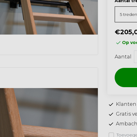
Aantal tr
€205,
Op voo
Aantal
Klanten
Gratis v
Ambacht
Toevoegen