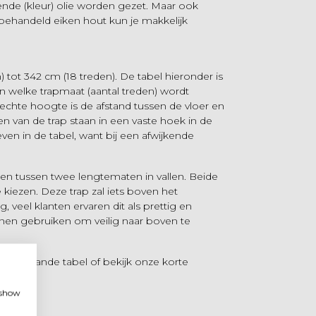
nde (kleur) olie worden gezet. Maar ook
Onbehandeld eiken hout kun je makkelijk
 tot 342 cm (18 treden). De tabel hieronder is
n welke trapmaat (aantal treden) wordt
echte hoogte is de afstand tussen de vloer en
 van de trap staan in een vaste hoek in de
en in de tabel, want bij een afwijkende
len tussen twee lengtematen in vallen. Beide
 kiezen. Deze trap zal iets boven het
 veel klanten ervaren dit als prettig en
nen gebruiken om veilig naar boven te
nderstaande tabel of bekijk onze korte
, show