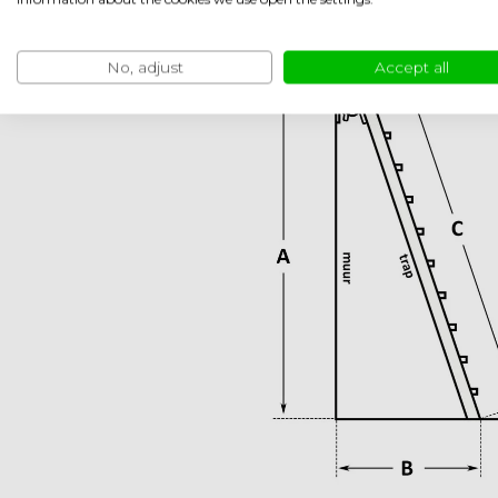
No, adjust
Accept all