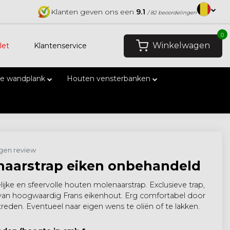
Klanten geven ons een
9.1
/ 82 beoordelingen
0
Winkelwagen
let
Klantenservice
e wandplank
Houten vensterbanken
eigen review
naarstrap eiken onbehandeld
ijke en sfeervolle houten molenaarstrap. Exclusieve trap,
an hoogwaardig Frans eikenhout. Erg comfortabel door
treden. Eventueel naar eigen wens te oliën of te lakken.