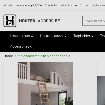
Klantbeoordeling
9.2
/10
Specialist in eikenhout
Ambachtelijke kwal
Houten trap
Houten ladder
Trapladder
Tr
Accessoires
Home
Molenaarstrap eiken onbehandeld