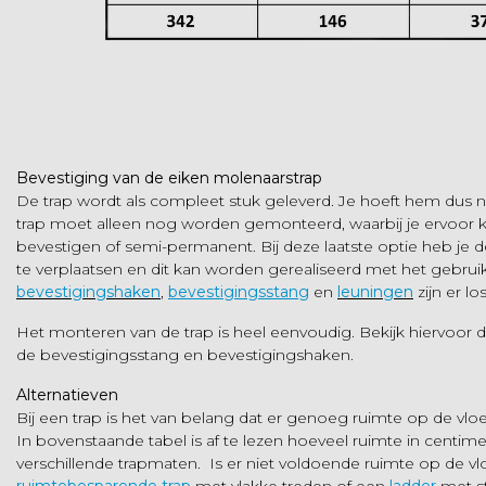
Bevestiging van de eiken molenaarstrap
De trap wordt als compleet stuk geleverd. Je hoeft hem dus nie
trap moet alleen nog worden gemonteerd, waarbij je ervoor
bevestigen of semi-permanent. Bij deze laatste optie heb je d
te verplaatsen en dit kan worden gerealiseerd met het gebrui
bevestigingshaken
,
bevestigingsstang
en
leuningen
zijn er lo
Het monteren van de trap is heel eenvoudig. Bekijk hiervoor 
de bevestigingsstang en bevestigingshaken.
Alternatieven
Bij een trap is het van belang dat er genoeg ruimte op de vloer
In bovenstaande tabel is af te lezen hoeveel ruimte in centime
verschillende trapmaten. Is er niet voldoende ruimte op de v
ruimtebesparende trap
met vlakke treden of een
ladder
met st