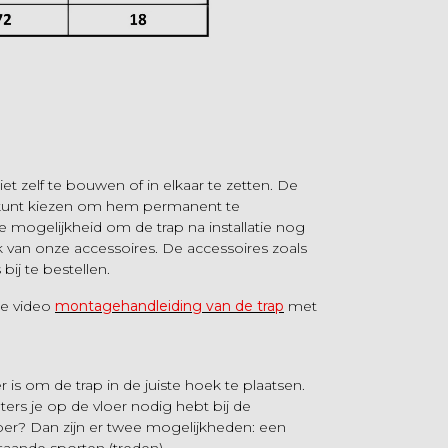
t zelf te bouwen of in elkaar te zetten. De
 kunt kiezen om hem permanent te
e mogelijkheid om de trap na installatie nog
k van onze accessoires. De accessoires zoals
s bij te bestellen.
de video
montagehandleiding van de trap
met
 is om de trap in de juiste hoek te plaatsen.
ters je op de vloer nodig hebt bij de
loer? Dan zijn er twee mogelijkheden: een
aande sporten (treden).