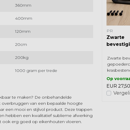
360mm
400mm
DI
PR
120mm
RVS ophangsysteem
Zwarte
compleet met haken
bevestig
20cm
(60cm)
(gepoede
Bevestigingsstang RVS met
200kg
ng
Zwarte bev
lengte van 60 cm, gemaakt
gepoederco
van hoogwaardig roestvrijstaal.
ten
krasbestend
1000 gram per trede
Geschikt voor het stabiliseren
Op voorraad 2-3 werkdagen
gebruiken b
van d...
gen
Op voorra
EUR 95,00
bevestiging
EUR 27,5
Bekijken
Vergelijk
en
Vergel
eikbaar te maken? De onbehandelde
 het overbruggen van een bepaalde hoogte
ar een mooi en stijlvol product. Deze trappen
en hebben een kwalitatief sublieme afwerking
aat ook erg goed op eikenhouten vloeren.