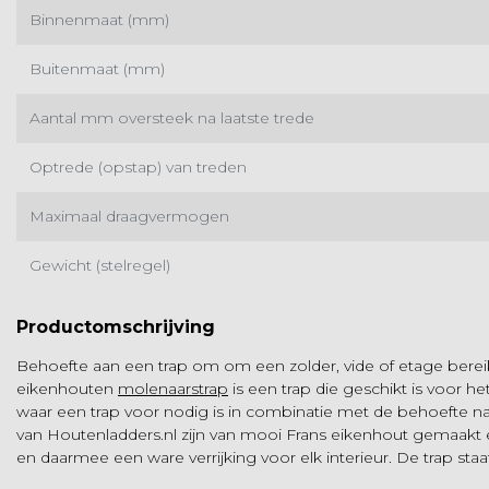
Binnenmaat (mm)
Buitenmaat (mm)
PR
Aantal mm oversteek na laatste trede
Zwarte
bevestigingsstang
Optrede (opstap) van treden
Maximaal draagvermogen
De zwarte bevestigingssta
is geschikt voor de houten
trappen en de enkele hou
Gewicht (stelregel)
ladder, in combinatie met
Op voorraad 2-3 werkda
(zwarte) b...
EUR 37,50
Productomschrijving
Bekijk
Vergelijk
Behoefte aan een trap om om een zolder, vide of etage ber
eikenhouten
molenaarstrap
is een trap die geschikt is voor
waar een trap voor nodig is in combinatie met de behoefte na
van Houtenladders.nl zijn van mooi Frans eikenhout gemaakt 
en daarmee een ware verrijking voor elk interieur. De trap st